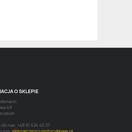
ACJA O SKLEPIE
eidemann
owa 49
zczecin
 do nas:
+48 91 424 40 37
o nas:
sklep@czesci-motocyklowe.pl