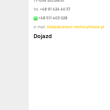
71-004 Szczecin
tel.
+48 91 424 40 37
+48 511 403 028
e-mail:
sklep@czesci-motocyklowe.pl
Dojazd