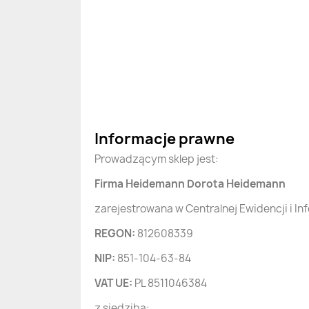
Informacje prawne
Prowadzącym sklep jest:
Firma Heidemann Dorota Heidemann
zarejestrowana w Centralnej Ewidencji i In
REGON:
812608339
NIP:
851-104-63-84
VAT UE:
PL 8511046384
z siedzibą: