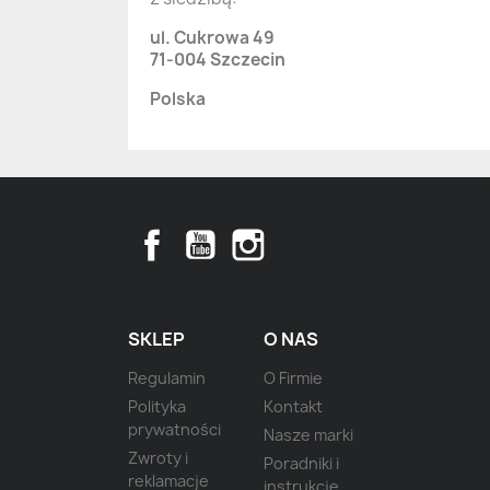
ul. Cukrowa 49
71-004 Szczecin
Polska
Facebook
YouTube
Instagram
SKLEP
O NAS
Regulamin
O Firmie
Polityka
Kontakt
prywatności
Nasze marki
Zwroty i
Poradniki i
reklamacje
instrukcje