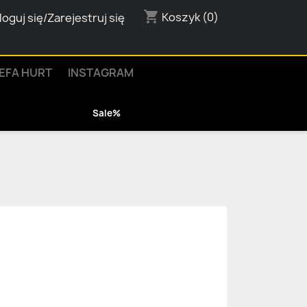
shopping_cart
Koszyk
(0)
loguj się/Zarejestruj się
EFA HURT
INSTAGRAM
Sale%