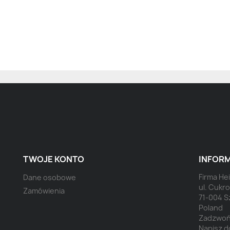
TWOJE KONTO
INFORM
Firma H
Dane osobowe
ul. Cukr
Zamówienia
71-004 S
Poland
Zadzwoń
Napisz d