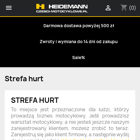
shopping_cart


(0)
Darmowa dostawa powyżej 500 zł
Zwroty i wymiana do 14 dni od zakupu
Sale%
Strefa hurt
STREFA HURT
To miejsce jest przeznaczone dla ludzi, którzy
prowadzą biznes motocyklowy. Jeśli prowadzisz
warsztat motocyklowy, a nie jesteś jeszcze naszym
zarejestrowany klientem, możesz zrobić to teraz.
Zarejestruj się jako klient firmowy, a następnie wyślij