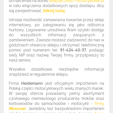
do nas email na adres
sklep@czesci-motocyklowe.pl
w celu włączenia dodatkowych opcji dostepu. Aby
się zarejestrować,
kliknij tutaj
.
Istnieje możliwość zamawiania towarów przez sklep
internetowy, po zalogowaniu się jako odbiorca
hurtowy. Logowanie umożliwia Wam szybki dostęp
do wszystkich informacji związanych z
zamówieniem. Zawsze możesz zadzwonić do nas w
godzinach otwarcia sklepu i otrzymać telefoniczną
pomoc pod numerem tel:
91-424-40-37
, podając
swój NIP oraz nazwę Twojej firmy, przyśpieszy to
nasz serwis.
Wszelkie dodatkowe, niezbędne informacje
znajdziesz w regulaminie sklepu.
Firma
Heidemann
jest oficjalnym importerem na
Polskę części motocyklowych wielu znanych marek.
W swojej ofercie posiadamy pełny asortyment
czołowego niemieckiego producenta tłoków oraz
korbowodów do samochodów i motocykli -
firmy
Wossner
. Jesteśmy tez bezpośrednim importerem