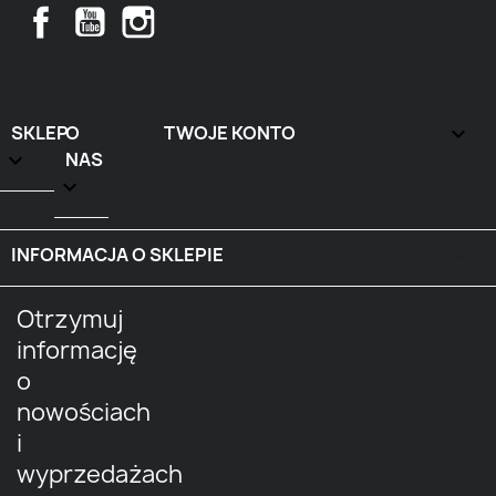
Facebook
YouTube
Instagram
SKLEP
O
TWOJE KONTO


NAS

INFORMACJA O SKLEPIE
keyboard_arrow_down
Otrzymuj
informację
o
nowościach
i
wyprzedażach