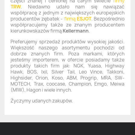
części znanej i cenionej na całym świecie
firmy
TRW
. Niedawno udało nam się nawiązać
współpracę z jednym z największych europejskich
producentów zębatek -
firmą
ESJOT
. Bezpośrednio
współpracujemy także ze znanym producentem
kierunkowskazów firmą
Kellermann
.
Preferujemy sprzedaż produktów wysokiej jakości.
Większość naszego asortymentu pochodzi od
dobrze znanych firm. Poza markami, których
jesteśmy importerem, w ofercie posiadamy także
produkty takich firm jak: NGK, Yuasa, Highway
Hawk, BOS, Ixil, Silver Tail, Leo Vince, Takkoni,
Highsider, Orion, Koso, ABM, Progrip, MRA, SW-
MOTECH, Trax, coocase, Champion, Emgo, Meiwa
(MIW), Hagon i wiele innych.
Życzymy udanych zakupów.