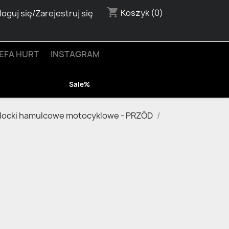
shopping_cart
Koszyk
(0)
loguj się/Zarejestruj się
EFA HURT
INSTAGRAM
Sale%
locki hamulcowe motocyklowe - PRZÓD