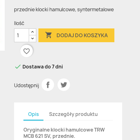
przednie klocki hamulcowe, syntermetalowe
Ilość

DODAJ DO KOSZYKA
favorite_border

Dostawa do 7 dni
Udostępnij
Opis
Szczegóły produktu
Oryginalne klocki hamulcowe TRW
MCB 621 SV, przednie.