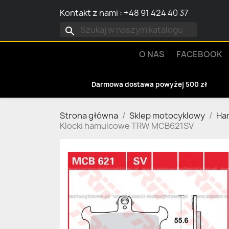
Kontakt z nami
:
+48 91 424 40 37
search
O NAS
FACEBOOK
Darmowa dostawa powyżej 500 zł
Strona główna
Sklep motocyklowy
Ha
Klocki hamulcowe TRW MCB621SV