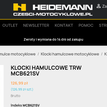

Za
OUTLET
NEWSLETTER
KONTAKT
POMOC
STR
Zwroty i wymiana do 14 dni od zakupu
mulce motocyklowe
Klocki hamulcowe motocyklowe
K
KLOCKI HAMULCOWE TRW
MCB621SV
126,99 zł
(126,99 zł szt.)
Brutto
Indeks
MCB621SV