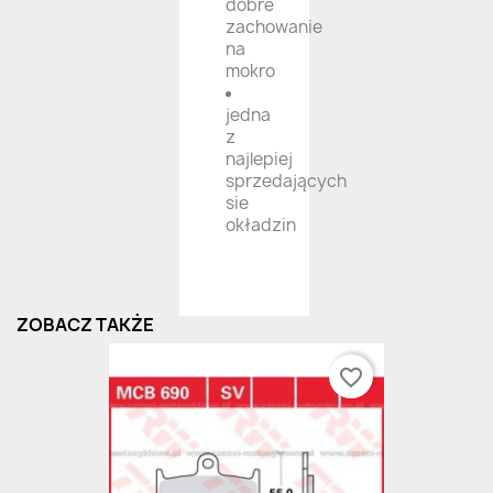
dobre
zachowanie
na
mokro
jedna
z
najlepiej
sprzedających
sie
okładzin
ZOBACZ TAKŻE
favorite_border