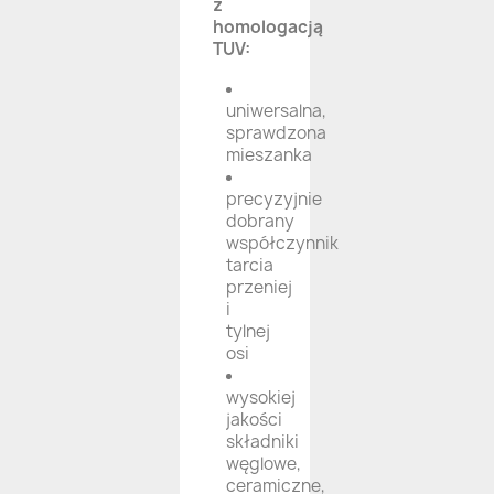
z
homologacją
TUV:
uniwersalna,
sprawdzona
mieszanka
precyzyjnie
dobrany
współczynnik
tarcia
przeniej
i
tylnej
osi
wysokiej
jakości
składniki
węglowe,
ceramiczne,