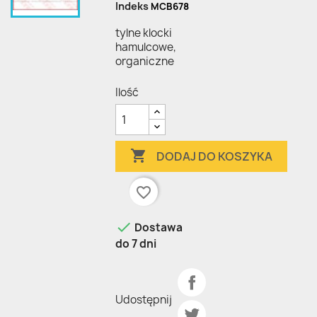
Indeks
MCB678
tylne klocki
hamulcowe,
organiczne
Ilość

DODAJ DO KOSZYKA
favorite_border

Dostawa
do 7 dni
Udostępnij