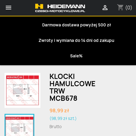
shopping_cart


(0)
Darmowa dostawa powyżej 500 zł
Zwroty i wymiana do 14 dni od zakupu
Sale%
KLOCKI
HAMULCOWE
TRW
MCB678
98,99 zł
(98,99 zł szt.)
Brutto