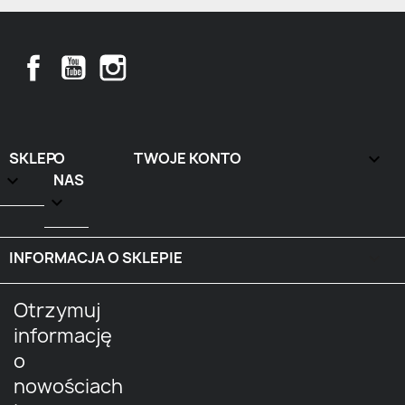
Facebook
YouTube
Instagram
SKLEP
O
TWOJE KONTO


NAS

INFORMACJA O SKLEPIE
keyboard_arrow_down
Otrzymuj
informację
o
nowościach