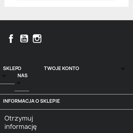
Facebook
YouTube
Instagram
SKLEP
O
TWOJE KONTO


NAS

INFORMACJA O SKLEPIE
keyboard_arrow_down
Otrzymuj
informację