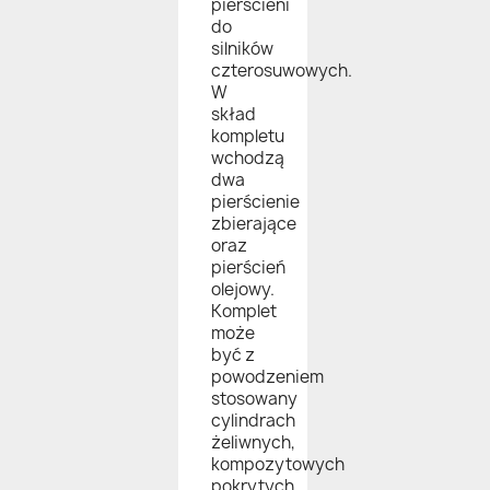
pierścieni
do
silników
czterosuwowych.
W
skład
kompletu
wchodzą
dwa
pierścienie
zbierające
oraz
pierścień
olejowy.
Komplet
może
być z
powodzeniem
stosowany
cylindrach
żeliwnych,
kompozytowych
pokrytych