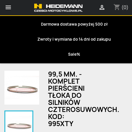
shopping_cart


(0)
Darmowa dostawa powyżej 500 zł
Zwroty i wymiana do 14 dni od zakupu
Sale%
99,5 MM. -
KOMPLET
PIERŚCIENI
TŁOKA DO
SILNIKÓW
CZTEROSUWOWYCH.
KOD:
995XTY