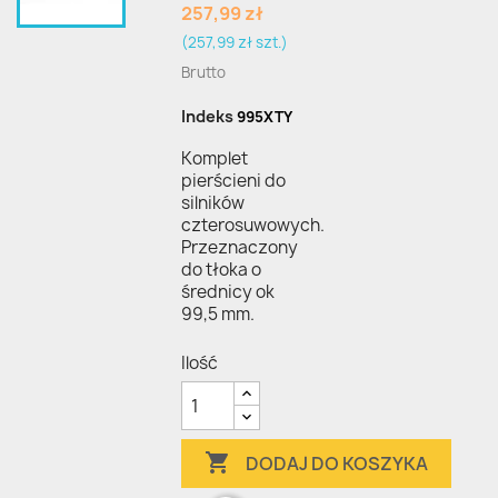
257,99 zł
(257,99 zł szt.)
Brutto
Indeks
995XTY
Komplet
pierścieni do
silników
czterosuwowych.
Przeznaczony
do tłoka o
średnicy ok
99,5 mm.
Ilość

DODAJ DO KOSZYKA