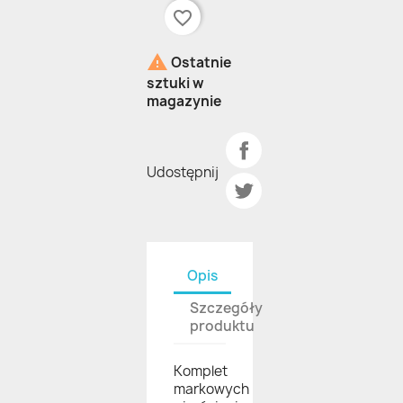
favorite_border

Ostatnie
sztuki w
magazynie
Udostępnij
Opis
Szczegóły
produktu
Komplet
markowych