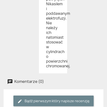
Nikasilem
i
poddawanym
elektrofuzji.
Nie
należy
ich
natomiast
stosować
w
cylindrach
o
powierzchni
chromowanej.
Komentarze (0)
Bądź pierwszym który napisze recenzję