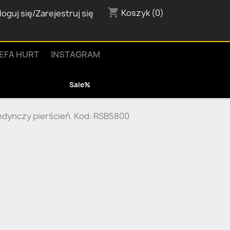
shopping_cart
Koszyk
(0)
loguj się/Zarejestruj się
EFA HURT
INSTAGRAM
Sale%
edynczy pierścień. Kod: RSB5800