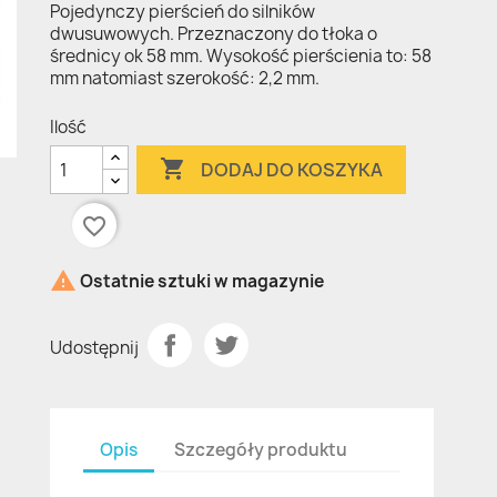
Pojedynczy pierścień do silników
dwusuwowych. Przeznaczony do tłoka o
średnicy ok 58 mm. Wysokość pierścienia to: 58
mm natomiast szerokość: 2,2 mm.
Ilość

DODAJ DO KOSZYKA
favorite_border

Ostatnie sztuki w magazynie
Udostępnij
Opis
Szczegóły produktu