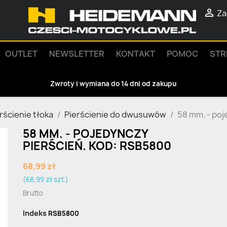

Za
OUTLET
NEWSLETTER
KONTAKT
POMOC
STR
Zwroty i wymiana do 14 dni od zakupu
rścienie tłoka
Pierścienie do dwusuwów
58 mm. - poj
58 MM. - POJEDYNCZY
PIERŚCIEŃ. KOD: RSB5800
68,99 zł
(68,99 zł szt.)
Brutto
Indeks
RSB5800