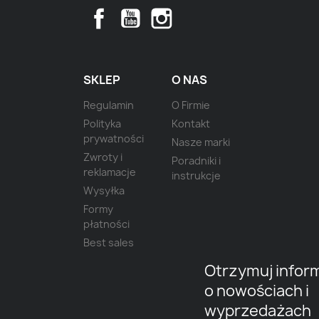
Facebook
YouTube
Instagram
SKLEP
O NAS
Regulamin
O Firmie
Polityka
Kontakt
prywatności
Nasze marki
Zwroty i
Poradniki i
reklamacje
instrukcje
Wysyłka
Formy
płatności
Best sales
Otrzymuj infor
o nowościach i
wyprzedażach