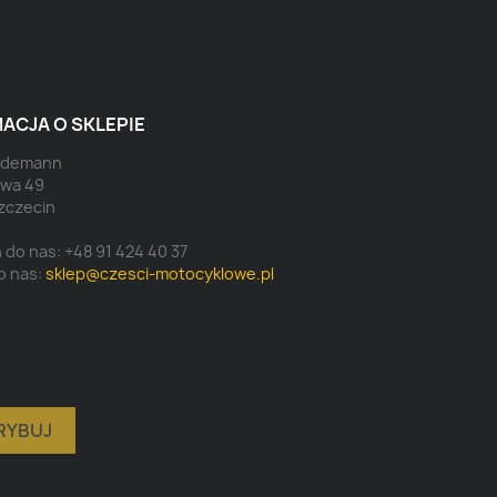
ACJA O SKLEPIE
eidemann
owa 49
zczecin
 do nas:
+48 91 424 40 37
o nas:
sklep@czesci-motocyklowe.pl