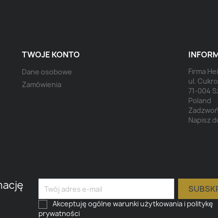
TWOJE KONTO
INFORM
Firma H
Dane osobowe
ul. Cukr
Zamówienia
71-004 S
Poland
Zadzwoń
Napisz d
mację
Akceptuję ogólne warunki użytkowania i politykę
prywatności