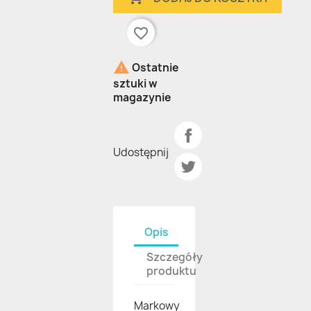
favorite_border

Ostatnie
sztuki w
magazynie
Udostępnij
Opis
Szczegóły
produktu
Markowy