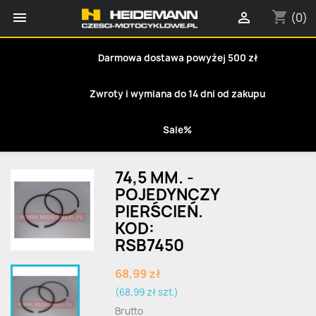
shopping_cart


(0)
Darmowa dostawa powyżej 500 zł
Zwroty i wymiana do 14 dni od zakupu
Sale%
74,5 MM. -
POJEDYNCZY
PIERŚCIEŃ.
KOD:
RSB7450
68,99 zł
(68,99 zł szt.)
Brutto