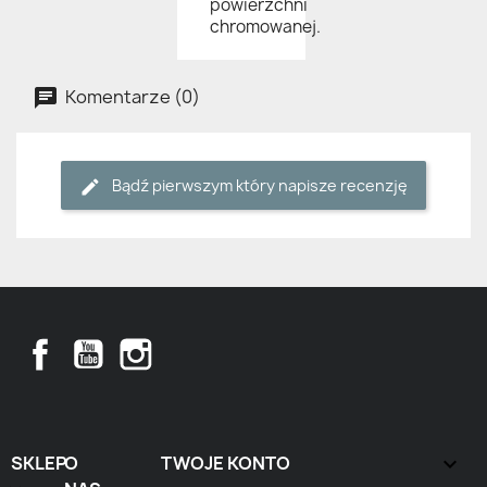
powierzchni
chromowanej.
Komentarze (0)
Bądź pierwszym który napisze recenzję
Facebook
YouTube
Instagram
SKLEP
O
TWOJE KONTO
