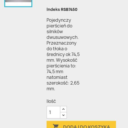
Indeks
RSB7450
Pojedynczy
pierścień do
silników
dwusuwowych.
Przeznaczony
do tłoka o
średnicy ok 74,5
mm. Wysokość
pierścienia to:
74,5 mm
natomiast
szerokość: 2,65
mm.
Ilość

DODAJ DO KOSZYKA