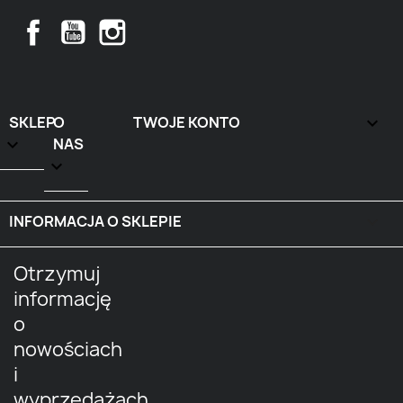
Facebook
YouTube
Instagram
SKLEP
O
TWOJE KONTO


NAS

INFORMACJA O SKLEPIE
keyboard_arrow_down
Otrzymuj
informację
o
nowościach
i
wyprzedażach