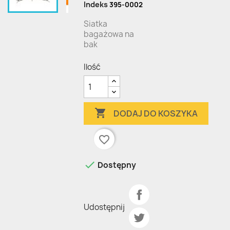
Indeks
395-0002
Siatka
bagażowa na
bak
Ilość

DODAJ DO KOSZYKA
favorite_border

Dostępny
Udostępnij