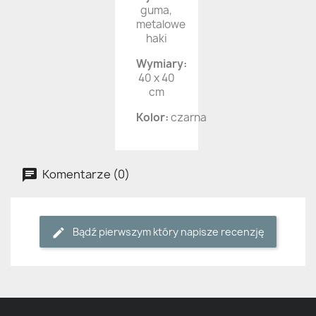
guma,
metalowe
haki
Wymiary:
40 x 40
cm
Kolor:
czarna
Komentarze (0)
Bądź pierwszym który napisze recenzję