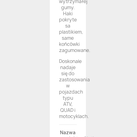
wytrzymałej
gumy.
Haki
pokryte
sa
plastikiem,
same
końcówki
zagumowane.
Doskonale
nadaje
się do
zastosowania
w
pojazdach
typu
ATV,
QUAD i
motocyklach.
Nazwa