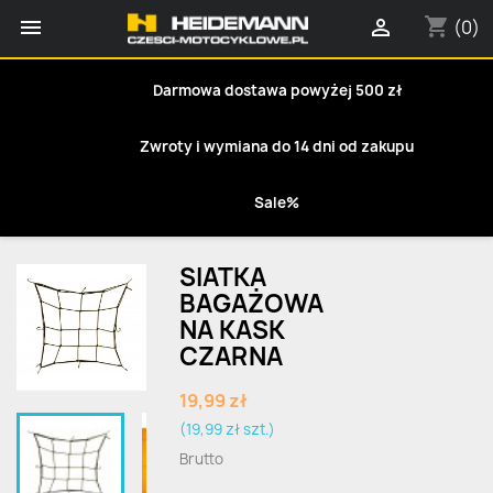
shopping_cart


(0)
Darmowa dostawa powyżej 500 zł
Zwroty i wymiana do 14 dni od zakupu
Sale%
SIATKA
BAGAŻOWA
NA KASK
CZARNA
19,99 zł
(19,99 zł szt.)
Brutto