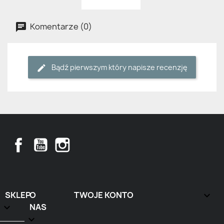
Komentarze (0)
Bądź pierwszym który napisze recenzję
Facebook
YouTube
Instagram
SKLEP
O
TWOJE KONTO


NAS
