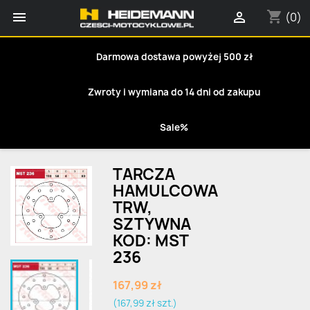
shopping_cart


(0)
Darmowa dostawa powyżej 500 zł
Zwroty i wymiana do 14 dni od zakupu
Sale%
TARCZA
HAMULCOWA
TRW,
SZTYWNA
KOD: MST
236
167,99 zł
(167,99 zł szt.)