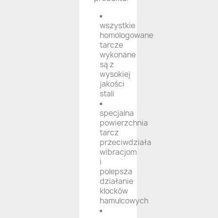
wszystkie
homologowane
tarcze
wykonane
są z
wysokiej
jakości
stali
specjalna
powierzchnia
tarcz
przeciwdziała
wibracjom
i
polepsza
działanie
klocków
hamulcowych