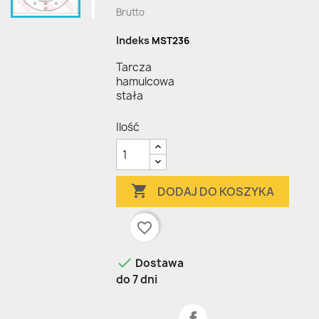
Brutto
Indeks
MST236
Tarcza
hamulcowa
stała
Ilość

DODAJ DO KOSZYKA
favorite_border

Dostawa
do 7 dni