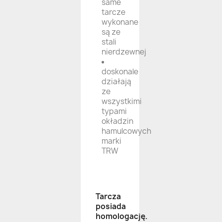
same
tarcze
wykonane
są ze
stali
nierdzewnej
doskonale
działają
ze
wszystkimi
typami
okładzin
hamulcowych
marki
TRW
Tarcza
posiada
homologację.