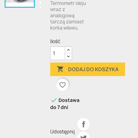
Termometr oleju
wraz z
analogową
tarczą zamiast
korka wlewu.
Ilość

DODAJ DO KOSZYKA
favorite_border

Dostawa
do 7 dni
Udostępnij