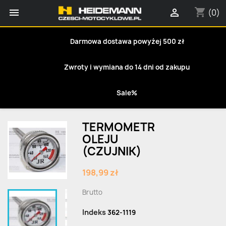
shopping_cart


(0)
Darmowa dostawa powyżej 500 zł
Zwroty i wymiana do 14 dni od zakupu
Sale%
TERMOMETR
OLEJU
(CZUJNIK)
198,99 zł
Brutto
Indeks
362-1119