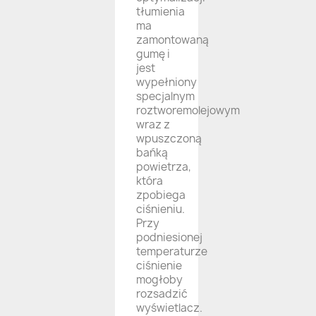
tłumienia
ma
zamontowaną
gumę i
jest
wypełniony
specjalnym
roztworemolejowym
wraz z
wpuszczoną
bańką
powietrza,
która
zpobiega
ciśnieniu.
Przy
podniesionej
temperaturze
ciśnienie
mogłoby
rozsadzić
wyświetlacz.