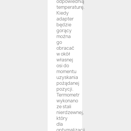
odpowiednią
temperaturę.
Kiedy
adapter
będzie
gorący
można
go
obracać
w okół
własnej
osi do
momentu
uzyskania
pożądanej
pozycji.
Termometr
wykonano
ze stali
nierdzewnej,
który
dla
optymalizacji