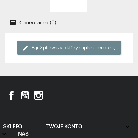
Komentarze (0)
Bądź pierwszym który napisze recenzję
Facebook
YouTube
Instagram
SKLEP
O
TWOJE KONTO


NAS