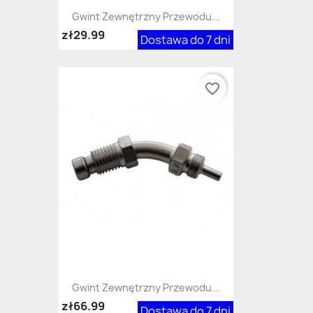
Gwint Zewnętrzny Przewodu...
zł29.99
Dostawa do 7 dni
favorite_border
Gwint Zewnętrzny Przewodu...
zł66.99
Dostawa do 7 dni