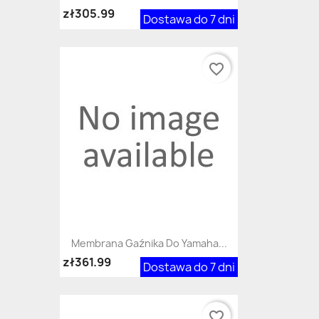
zł305.99
Dostawa do 7 dni
favorite_border
Membrana Gaźnika Do Yamaha...
zł361.99
Dostawa do 7 dni
favorite_border