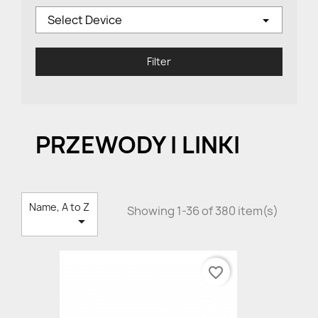
Select Device
Filter
PRZEWODY I LINKI
Name, A to Z
Showing 1-36 of 380 item(s)

favorite_border