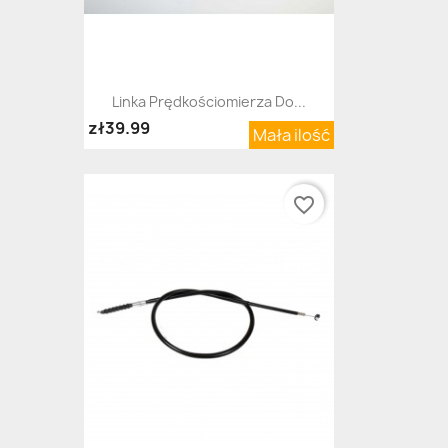
Linka Prędkościomierza Do...
zł39.99
Mała ilość
favorite_border