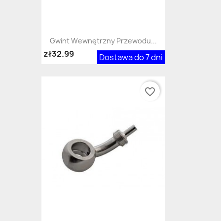
Gwint Wewnętrzny Przewodu...
zł32.99
Dostawa do 7 dni
favorite_border