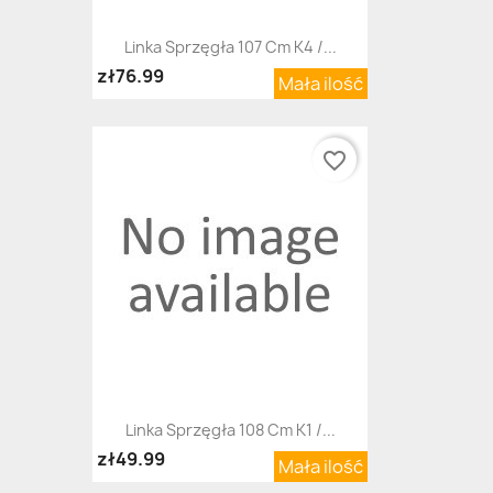
Linka Sprzęgła 107 Cm K4 /...
zł76.99
Mała ilość
favorite_border
Linka Sprzęgła 108 Cm K1 /...
zł49.99
Mała ilość