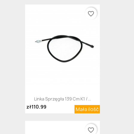
favorite_border
Linka Sprzęgła 139 Cm K1 /...
zł110.99
Mała ilość
favorite_border