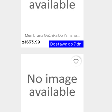
Membrana Gaźnika Do Yamaha...
zł633.99
Dostawa do 7 dni
favorite_border