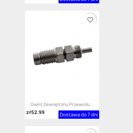
favorite_border
Gwint Zewnętrzny Przewodu...
zł52.99
Dostawa do 7 dni