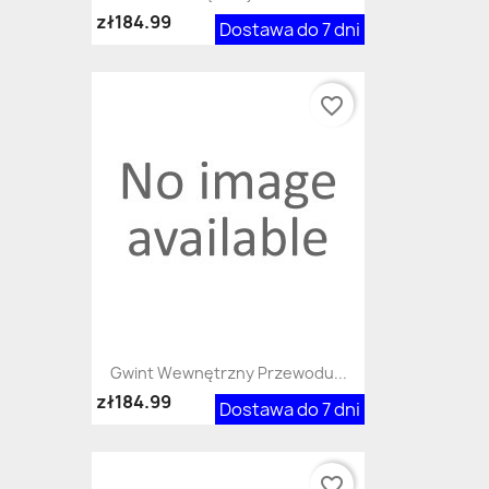
zł184.99
Dostawa do 7 dni
favorite_border
Gwint Wewnętrzny Przewodu...
zł184.99
Dostawa do 7 dni
favorite_border