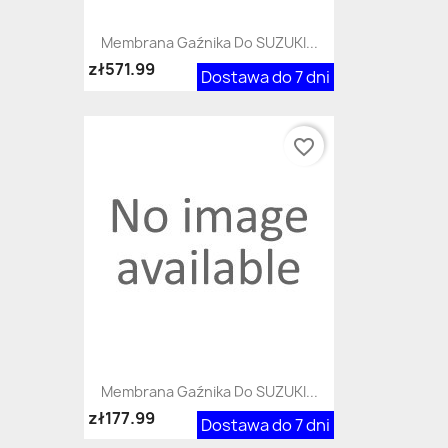
Membrana Gaźnika Do SUZUKI...
zł571.99
Dostawa do 7 dni
favorite_border
Membrana Gaźnika Do SUZUKI...
zł177.99
Dostawa do 7 dni