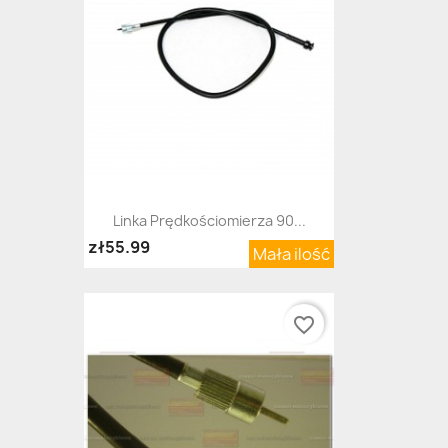
Linka Prędkościomierza 90...
zł55.99
Mała ilość
favorite_border