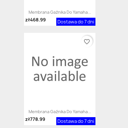
Membrana Gaźnika Do Yamaha...
zł468.99
Dostawa do 7 dni
favorite_border
Membrana Gaźnika Do Yamaha...
zł778.99
Dostawa do 7 dni