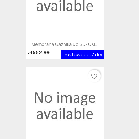
Membrana Gaźnika Do SUZUKI...
zł552.99
Dostawa do 7 dni
favorite_border