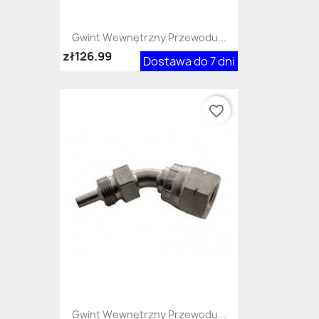
Gwint Wewnętrzny Przewodu...
zł126.99
Dostawa do 7 dni
favorite_border
Gwint Wewnętrzny Przewodu...