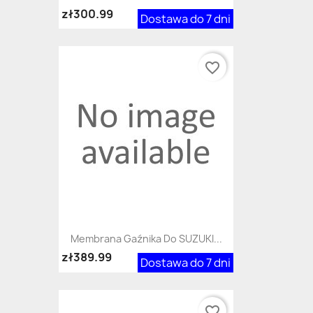
zł300.99
Dostawa do 7 dni
favorite_border
Membrana Gaźnika Do SUZUKI...
zł389.99
Dostawa do 7 dni
favorite_border