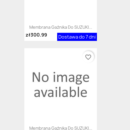
Membrana Gaźnika Do SUZUKI...
zł300.99
Dostawa do 7 dni
favorite_border
Membrana Gaźnika Do SUZUKI...