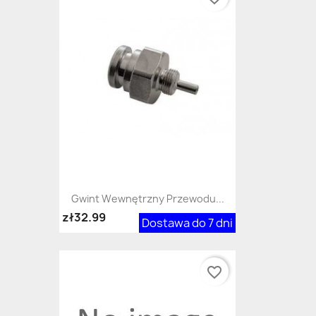
Gwint Wewnętrzny Przewodu...
zł32.99
Dostawa do 7 dni
favorite_border