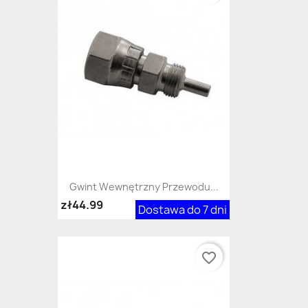
Gwint Wewnętrzny Przewodu...
zł44.99
Dostawa do 7 dni
favorite_border