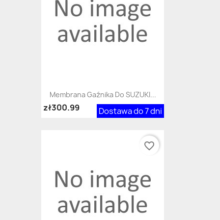
Membrana Gaźnika Do SUZUKI...
zł300.99
Dostawa do 7 dni
favorite_border