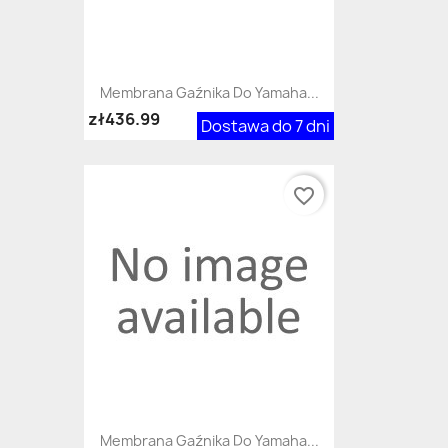
Membrana Gaźnika Do Yamaha...
zł436.99
Dostawa do 7 dni
favorite_border
Membrana Gaźnika Do Yamaha...