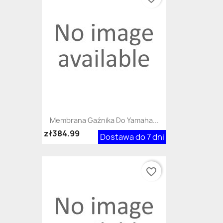
Membrana Gaźnika Do Yamaha...
zł384.99
Dostawa do 7 dni
favorite_border