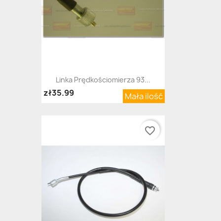
Linka Prędkościomierza 93...
zł35.99
Mała ilość
favorite_border