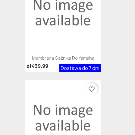
Membrana Gaźnika Do Yamaha
zł439.99
Dostawa do 7 dni
favorite_border