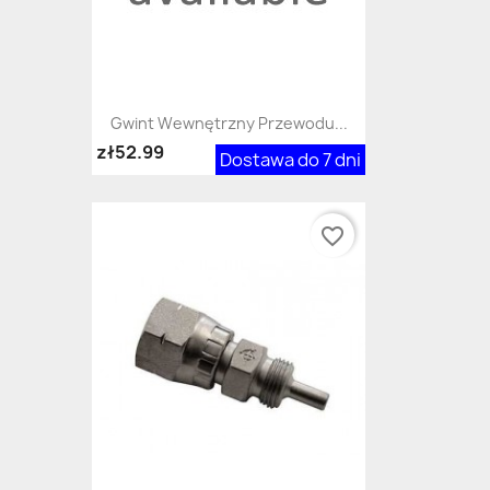
Gwint Wewnętrzny Przewodu...
zł52.99
Dostawa do 7 dni
favorite_border