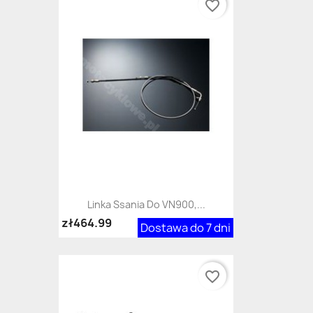
favorite_border
Linka Ssania Do VN900,...
zł464.99
Dostawa do 7 dni
favorite_border