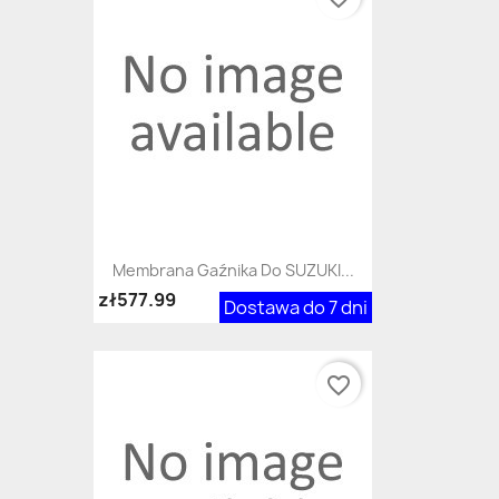
Membrana Gaźnika Do SUZUKI...
zł577.99
Dostawa do 7 dni
favorite_border