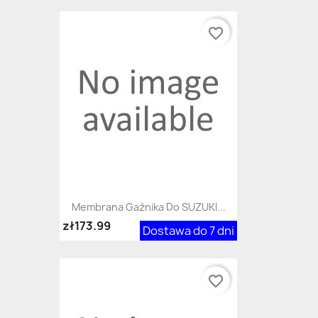
favorite_border
Membrana Gaźnika Do SUZUKI...
zł173.99
Dostawa do 7 dni
favorite_border