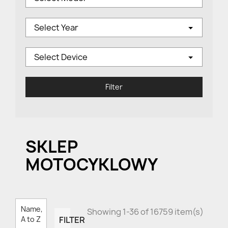
Select Year
Select Device
Filter
SKLEP
MOTOCYKLOWY
Name,
Showing 1-36 of 16759 item(s)
FILTER
A to Z