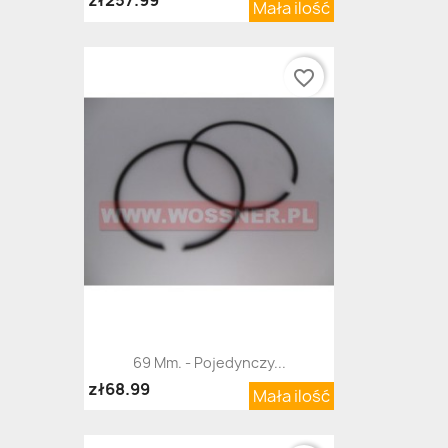
zł257.99
Mała ilość
favorite_border
69 Mm. - Pojedynczy...
zł68.99
Mała ilość