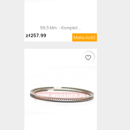
99,5 Mm. - Komplet...
zł257.99
Mała ilość
favorite_border