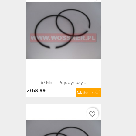
57 Mm. - Pojedynczy...
zł68.99
Mała ilość
favorite_border