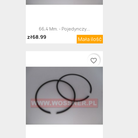
66,4 Mm. - Pojedynczy...
zł68.99
Mała ilość
favorite_border