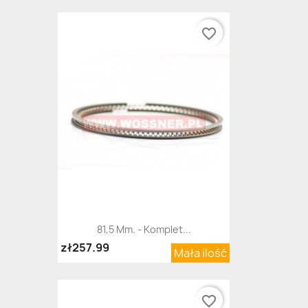
favorite_border
81,5 Mm. - Komplet...
zł257.99
Mała ilość
favorite_border