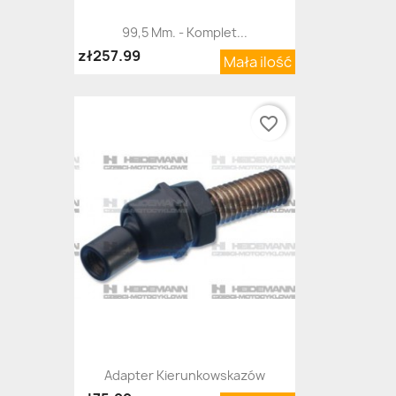
99,5 Mm. - Komplet...
zł257.99
Mała ilość
favorite_border
Adapter Kierunkowskazów