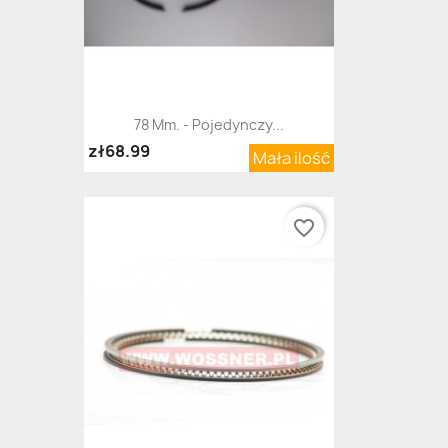
78 Mm. - Pojedynczy...
zł68.99
Mała ilość
favorite_border