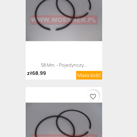
58 Mm. - Pojedynczy...
zł68.99
Mała ilość
favorite_border