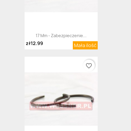
17 Mm - Zabezpieczenie...
zł12.99
Mała ilość
favorite_border