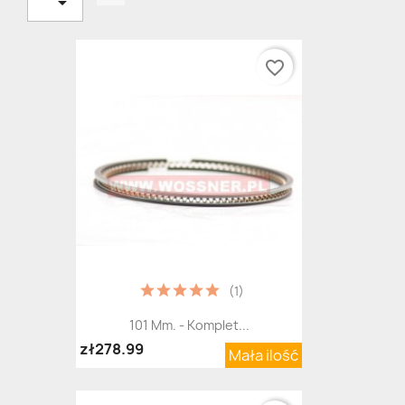

favorite_border
(1)
101 Mm. - Komplet...
zł278.99
Mała ilość