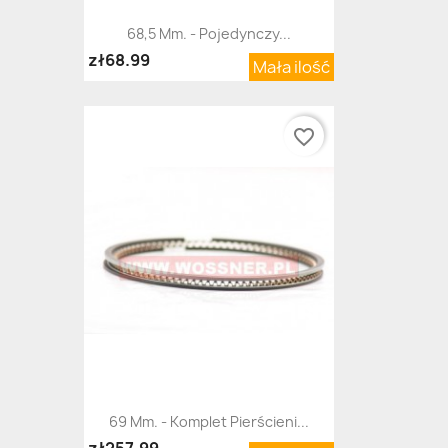
68,5 Mm. - Pojedynczy...
zł68.99
Mała ilość
favorite_border
69 Mm. - Komplet Pierścieni...