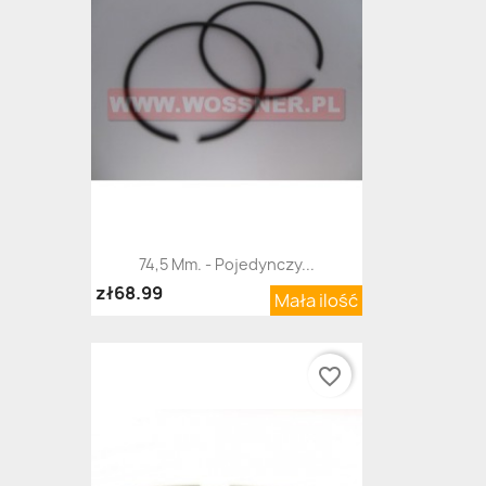
74,5 Mm. - Pojedynczy...
zł68.99
Mała ilość
favorite_border