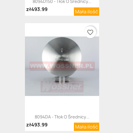
8094D150 - Tłok O Średnicy...
zł493.99
Mała ilość
favorite_border
8094DA - Tłok O Średnicy...
zł493.99
Mała ilość