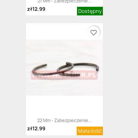
21 Mm - Zabezpieczenie...
zł12.99
Dostępny
favorite_border
22 Mm - Zabezpieczenie...
zł12.99
Mała ilość