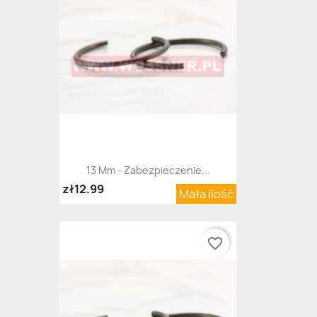
13 Mm - Zabezpieczenie...
zł12.99
Mała ilość
favorite_border