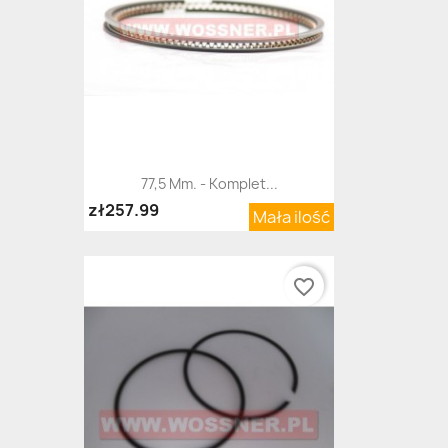
77,5 Mm. - Komplet...
zł257.99
Mała ilość
favorite_border