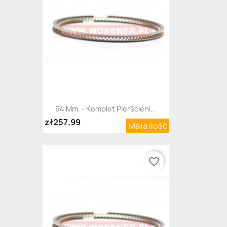
94 Mm. - Komplet Pierścieni...
zł257.99
Mała ilość
favorite_border