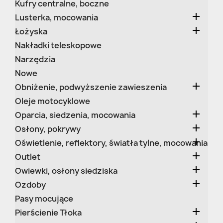
Kufry centralne, boczne

Lusterka, mocowania

Łożyska
Nakładki teleskopowe
Narzędzia
Nowe

Obniżenie, podwyższenie zawieszenia
Oleje motocyklowe

Oparcia, siedzenia, mocowania

Osłony, pokrywy

Oświetlenie, reflektory, światła tylne, mocowania

Outlet

Owiewki, osłony siedziska

Ozdoby
Pasy mocujące

Pierścienie Tłoka