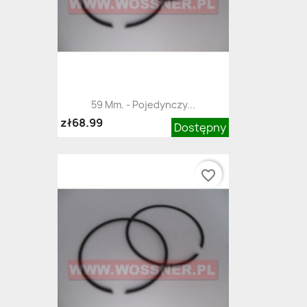
59 Mm. - Pojedynczy...
zł68.99
Dostępny
favorite_border