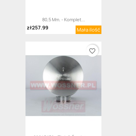
80,5 Mm. - Komplet...
zł257.99
Mała ilość
favorite_border