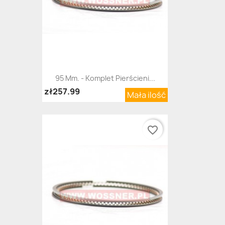
95 Mm. - Komplet Pierścieni...
zł257.99
Mała ilość
favorite_border