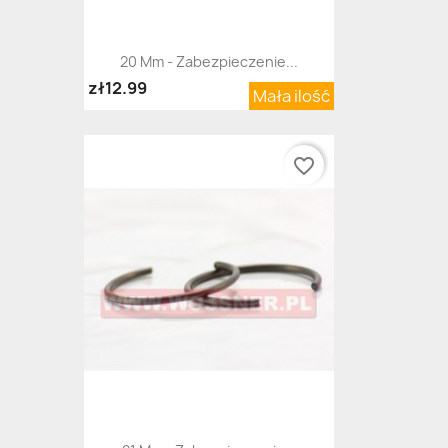
20 Mm - Zabezpieczenie...
zł12.99
Mała ilość
favorite_border