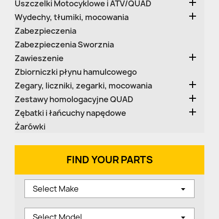

Uszczelki Motocyklowe i ATV/QUAD

Wydechy, tłumiki, mocowania
Zabezpieczenia
Zabezpieczenia Sworznia

Zawieszenie
Zbiorniczki płynu hamulcowego

Zegary, liczniki, zegarki, mocowania

Zestawy homologacyjne QUAD

Zębatki i łańcuchy napędowe
Żarówki
FIND YOUR PARTS
Select Make
Select Model