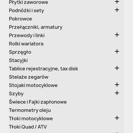

Płytki zaworowe

Podnóżki i sety
Pokrowce
Przełączniki, armatury

Przewody i linki
Rolki wariatora

Sprzęgło
Stacyjki

Tablice rejestracyjne, tax disk
Stelaże zegarów

Stojaki motocyklowe

Szyby
Świece i Fajki zapłonowe
Termometry oleju

Tłoki motocyklowe
Tłoki Quad / ATV