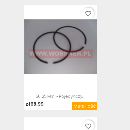
favorite_border
56,25 Mm. - Pojedynczy...
zł68.99
Mała ilość
favorite_border