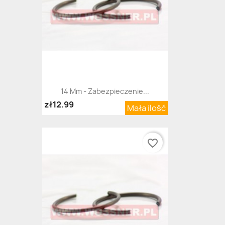
14 Mm - Zabezpieczenie...
zł12.99
Mała ilość
favorite_border