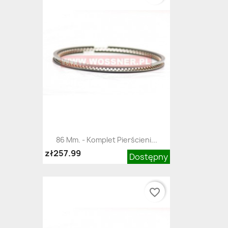
86 Mm. - Komplet Pierścieni...
zł257.99
Dostępny
favorite_border