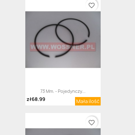
favorite_border
73 Mm. - Pojedynczy...
zł68.99
Mała ilość
favorite_border