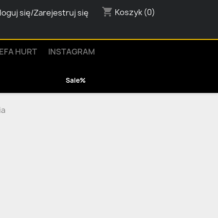
shopping_cart
Koszyk
(0)
loguj się/Zarejestruj się
EFA HURT
INSTAGRAM
Sale%
ia