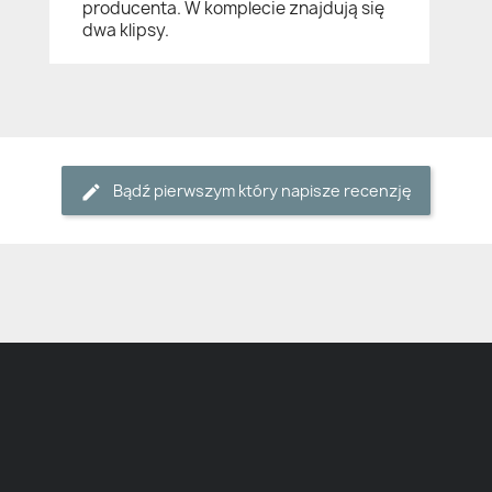
producenta. W komplecie znajdują się
dwa klipsy.
Bądź pierwszym który napisze recenzję