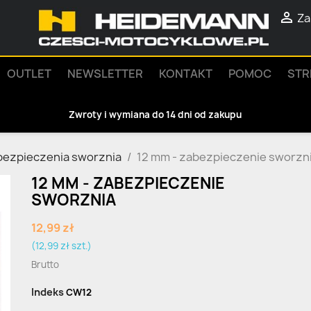

Za
OUTLET
NEWSLETTER
KONTAKT
POMOC
STR
Zwroty i wymiana do 14 dni od zakupu
bezpieczenia sworznia
12 mm - zabezpieczenie sworzn
12 MM - ZABEZPIECZENIE
SWORZNIA
12,99 zł
(12,99 zł szt.)
Brutto
Indeks
CW12