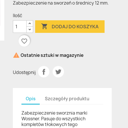
Zabezpieczenie na sworzeń o średnicy 12 mm.
Ilość

DODAJ DO KOSZYKA
favorite_border

Ostatnie sztuki w magazynie
Udostępnij
Opis
Szczegóły produktu
Zabezpieczenie sworznia marki
Wossner. Pasuje do wszystkich
kompletów tłokowych tego