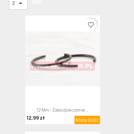

Z
favorite_border
12 Mm - Zabezpieczenie...
12,99 zł
Mała ilość