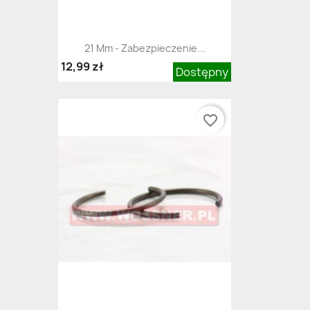
21 Mm - Zabezpieczenie...
12,99 zł
Dostępny
favorite_border