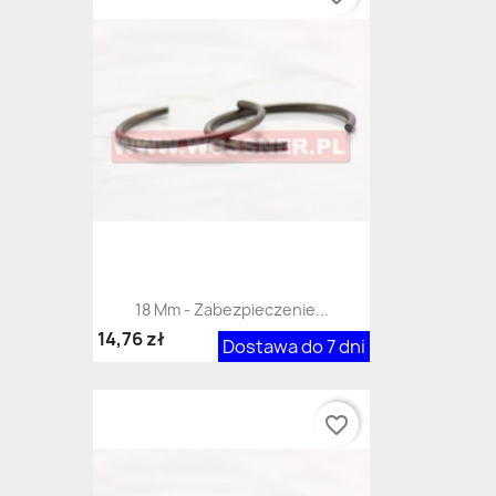
18 Mm - Zabezpieczenie...
14,76 zł
Dostawa do 7 dni
favorite_border