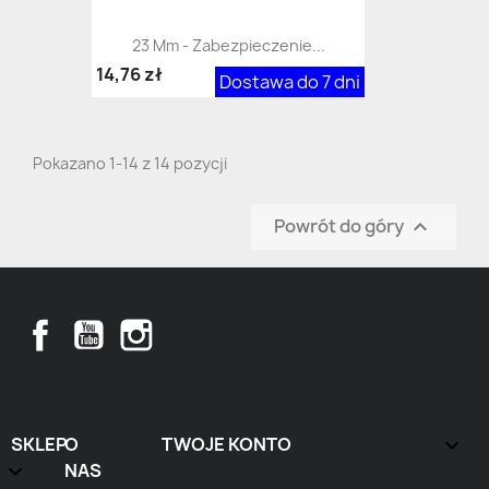
23 Mm - Zabezpieczenie...
14,76 zł
Dostawa do 7 dni
Pokazano 1-14 z 14 pozycji
Powrót do góry

Facebook
YouTube
Instagram
SKLEP
O
TWOJE KONTO


NAS