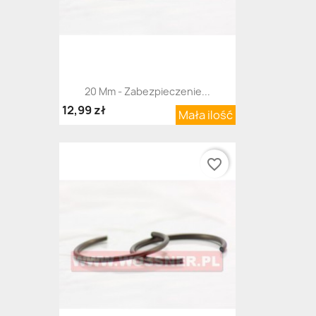
20 Mm - Zabezpieczenie...
12,99 zł
Mała ilość
favorite_border