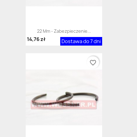
22 Mm - Zabezpieczenie...
14,76 zł
Dostawa do 7 dni
favorite_border