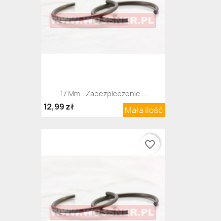
17 Mm - Zabezpieczenie...
12,99 zł
Mała ilość
favorite_border