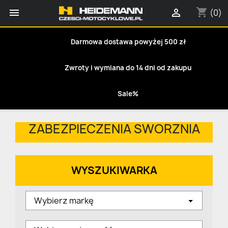
shopping_cart


(0)
Darmowa dostawa powyżej 500 zł
Zwroty i wymiana do 14 dni od zakupu
Sale%
ZABEZPIECZENIA SWORZNIA
WYSZUKIWARKA
Wybierz markę