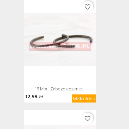
favorite_border
13 Mm - Zabezpieczenie...
12,99 zł
Mała ilość
favorite_border