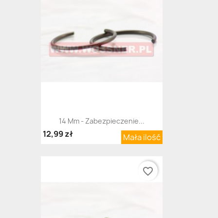
14 Mm - Zabezpieczenie...
12,99 zł
Mała ilość
favorite_border