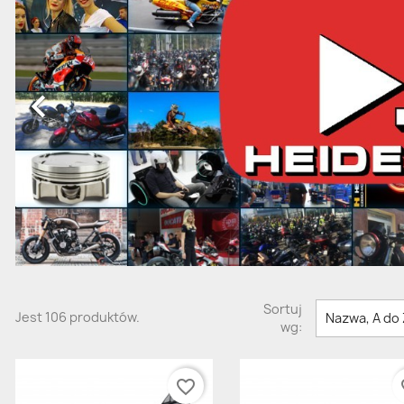

Sortuj
Jest 106 produktów.
Nazwa, A do
wg:
favorite_border
fav