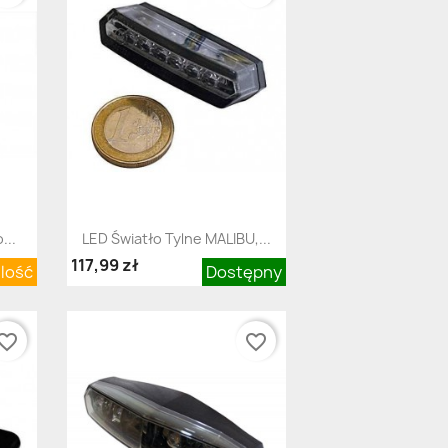
Szybki podgląd

...
LED Światło Tylne MALIBU,...
117,99 zł
ilość
Dostępny
orite_border
favorite_border