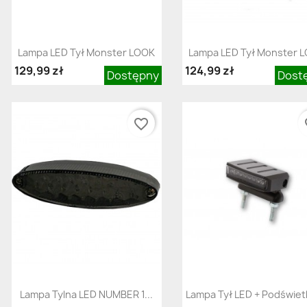
Szybki podgląd
Szybki podgląd


Lampa LED Tył Monster LOOK
Lampa LED Tył Monster 
129,99 zł
124,99 zł
Dostępny
Dost
favorite_border
fav
Szybki podgląd
Szybki podgląd


Lampa Tylna LED NUMBER 1...
Lampa Tył LED + Podświet