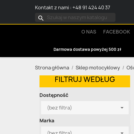
Kontakt z nami
:
+48 91 424 40 37
search
O NAS
FACEBOOK
Darmowa dostawa powyżej 500 zł
Strona główna
Sklep motocyklowy
Ośw
FILTRUJ WEDŁUG
Dostępność

(bez filtra)
Marka

(bez filtra)