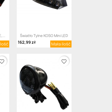
Szybki podgląd

,...
Światło Tylne KOSO Mini LED
162,99 zł
ilość
Mała ilość
orite_border
favorite_border