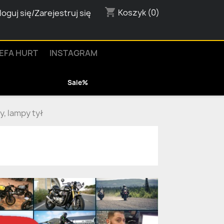
shopping_cart
Koszyk
(0)
loguj się/Zarejestruj się
EFA HURT
INSTAGRAM
Sale%
y, lampy tył