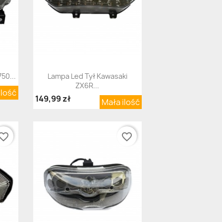
Szybki podgląd

50...
Lampa Led Tył Kawasaki
ZX6R...
ilość
149,99 zł
Mała ilość
orite_border
favorite_border