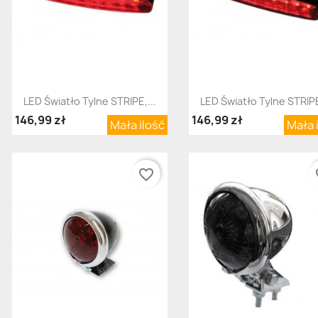
Szybki podgląd
Szybki podgląd


LED Światło Tylne STRIPE,...
LED Światło Tylne STRIPE
146,99 zł
146,99 zł
Mała ilość
Mała 
favorite_border
fav