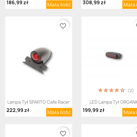
186,99 zł
308,99 zł
Mała ilość
Mała 
favorite_border
fav
(2)
Szybki podgląd
Szybki podgląd


Lampa Tył SPARTO Cafe Racer
LED Lampa Tył ORGAN
222,99 zł
199,99 zł
Mała ilość
Mała 
favorite_border
fav