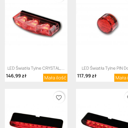
Szybki podgląd
Szybki podgląd


LED Światła Tylne CRYSTAL,...
LED Światła Tylne PIN Do
146,99 zł
117,99 zł
Mała ilość
Mała 
favorite_border
fav