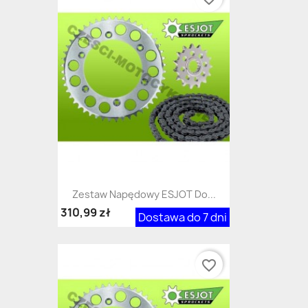
Zestaw Napędowy ESJOT Do...
310,99 zł
Dostawa do 7 dni
favorite_border