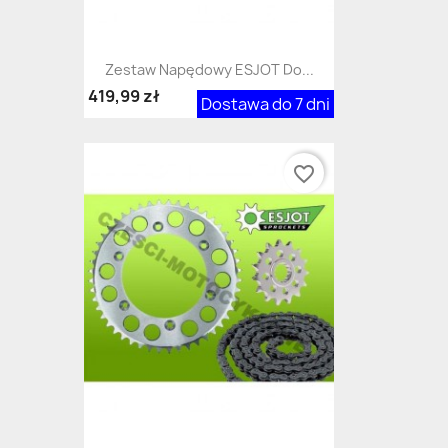
Zestaw Napędowy ESJOT Do...
419,99 zł
Dostawa do 7 dni
favorite_border