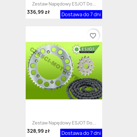
Zestaw Napędowy ESJOT Do...
336,99 zł
Dostawa do 7 dni
favorite_border
Zestaw Napędowy ESJOT Do...
328,99 zł
Dostawa do 7 dni