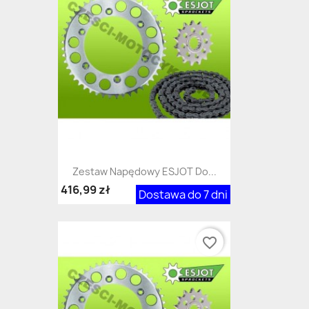
Zestaw Napędowy ESJOT Do...
416,99 zł
Dostawa do 7 dni
favorite_border