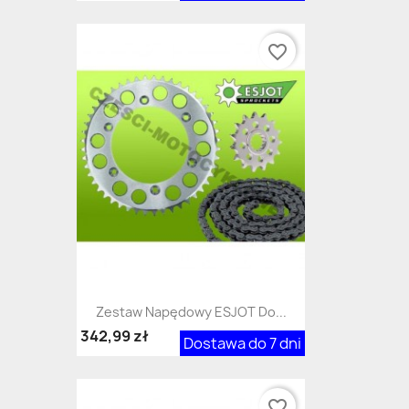
favorite_border
Zestaw Napędowy ESJOT Do...
342,99 zł
Dostawa do 7 dni
favorite_border