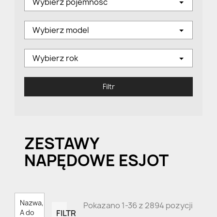
Wybierz pojemność
Wybierz model
Wybierz rok
Filtr
ZESTAWY
NAPĘDOWE ESJOT
Nazwa,
Pokazano 1-36 z 2894 pozycji
FILTR
A do