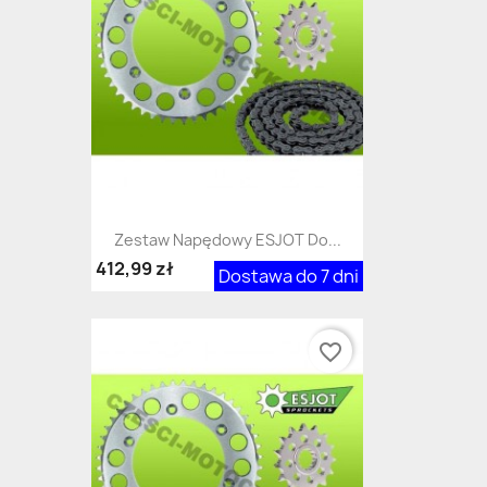
Zestaw Napędowy ESJOT Do...
412,99 zł
Dostawa do 7 dni
favorite_border