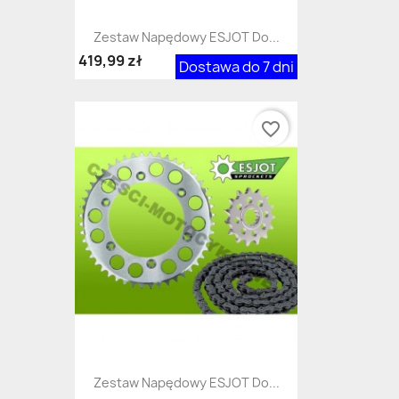
Zestaw Napędowy ESJOT Do...
419,99 zł
Dostawa do 7 dni
favorite_border
Zestaw Napędowy ESJOT Do...