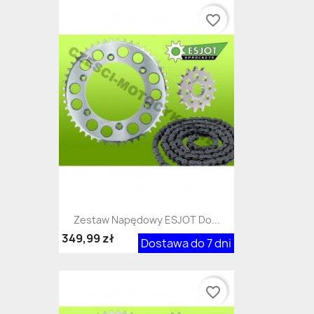
favorite_border
Zestaw Napędowy ESJOT Do...
349,99 zł
Dostawa do 7 dni
favorite_border