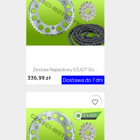
Zestaw Napędowy ESJOT Do...
336,99 zł
Dostawa do 7 dni
favorite_border