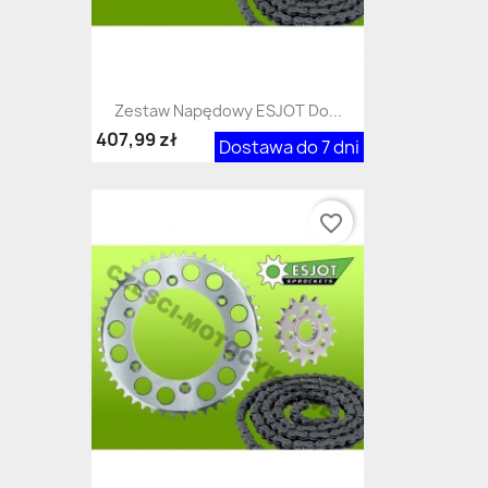
Zestaw Napędowy ESJOT Do...
407,99 zł
Dostawa do 7 dni
favorite_border