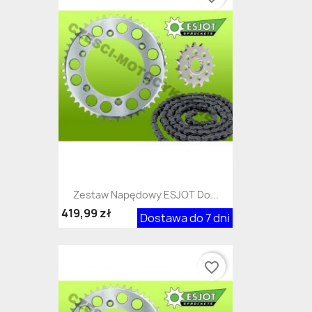
Zestaw Napędowy ESJOT Do...
419,99 zł
Dostawa do 7 dni
favorite_border