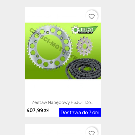
favorite_border
Zestaw Napędowy ESJOT Do...
407,99 zł
Dostawa do 7 dni
favorite_border