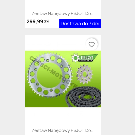
Zestaw Napędowy ESJOT Do...
299,99 zł
Dostawa do 7 dni
favorite_border
Zestaw Napędowy ESJOT Do...