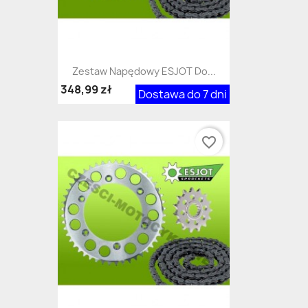
Zestaw Napędowy ESJOT Do...
348,99 zł
Dostawa do 7 dni
favorite_border