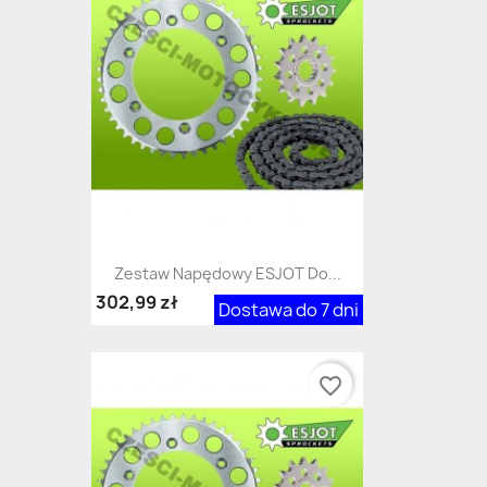
Zestaw Napędowy ESJOT Do...
302,99 zł
Dostawa do 7 dni
favorite_border