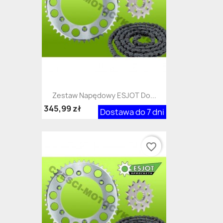
Zestaw Napędowy ESJOT Do...
345,99 zł
Dostawa do 7 dni
favorite_border