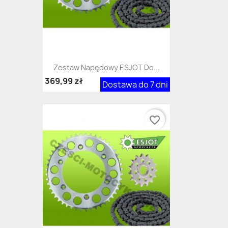
Zestaw Napędowy ESJOT Do...
369,99 zł
Dostawa do 7 dni
favorite_border