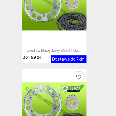
Zestaw Napędowy ESJOT Do...
331,99 zł
Dostawa do 7 dni
favorite_border