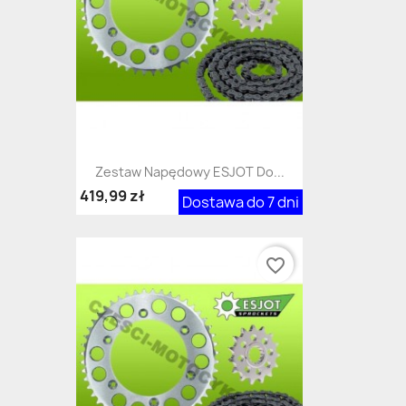
Zestaw Napędowy ESJOT Do...
419,99 zł
Dostawa do 7 dni
favorite_border