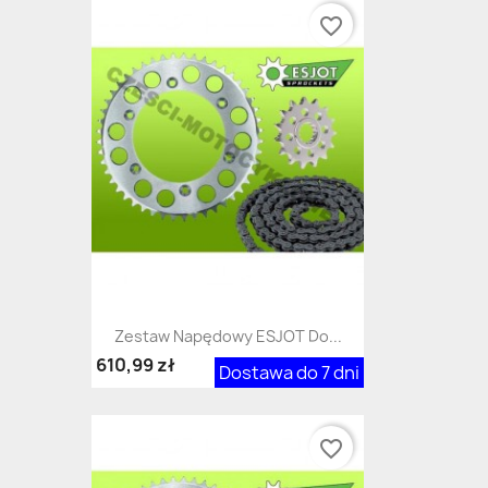
favorite_border
Zestaw Napędowy ESJOT Do...
610,99 zł
Dostawa do 7 dni
favorite_border