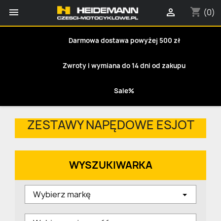
shopping_cart


(0)
Darmowa dostawa powyżej 500 zł
Zwroty i wymiana do 14 dni od zakupu
Sale%
ZESTAWY NAPĘDOWE ESJOT
WYSZUKIWARKA
Wybierz markę