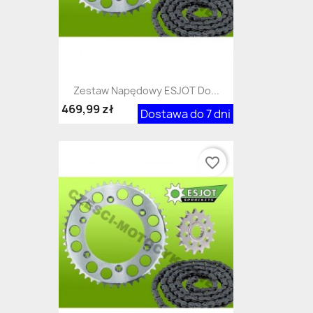
Zestaw Napędowy ESJOT Do...
469,99 zł
Dostawa do 7 dni
favorite_border