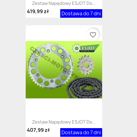
Zestaw Napędowy ESJOT Do...
419,99 zł
Dostawa do 7 dni
favorite_border
Zestaw Napędowy ESJOT Do...
407,99 zł
Dostawa do 7 dni