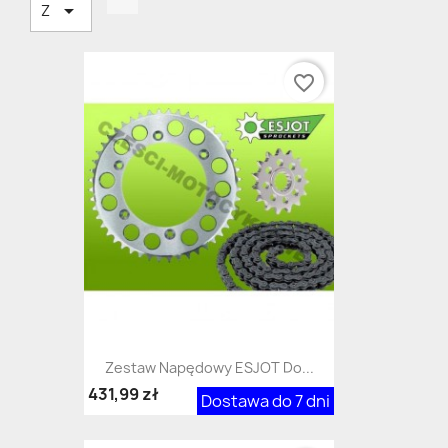

Z
favorite_border
Zestaw Napędowy ESJOT Do...
431,99 zł
Dostawa do 7 dni