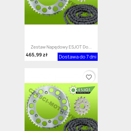
Zestaw Napędowy ESJOT Do...
465,99 zł
Dostawa do 7 dni
favorite_border