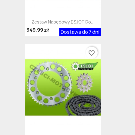
Zestaw Napędowy ESJOT Do...
349,99 zł
Dostawa do 7 dni
favorite_border