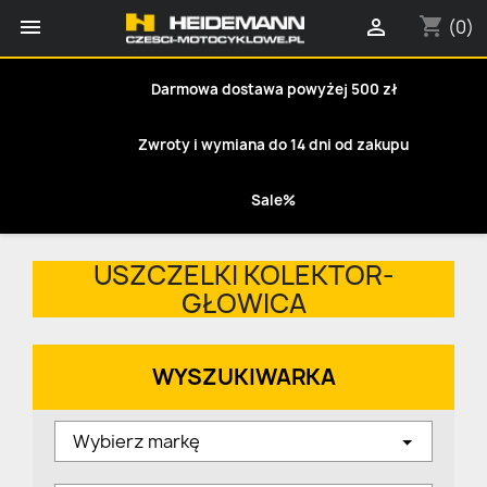
shopping_cart


(0)
Darmowa dostawa powyżej 500 zł
Zwroty i wymiana do 14 dni od zakupu
Sale%
USZCZELKI KOLEKTOR-
GŁOWICA
WYSZUKIWARKA
Wybierz markę