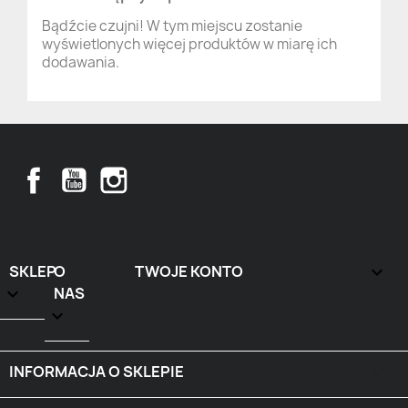
Bądźcie czujni! W tym miejscu zostanie
wyświetlonych więcej produktów w miarę ich
dodawania.
Facebook
YouTube
Instagram
SKLEP
O
TWOJE KONTO


NAS

INFORMACJA O SKLEPIE
keyboard_arrow_down