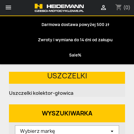
shopping_cart


(0)
Darmowa dostawa powyżej 500 zł
Zwroty i wymiana do 14 dni od zakupu
Sale%
USZCZELKI
Uszczelki kolektor-głowica
WYSZUKIWARKA
Wybierz markę