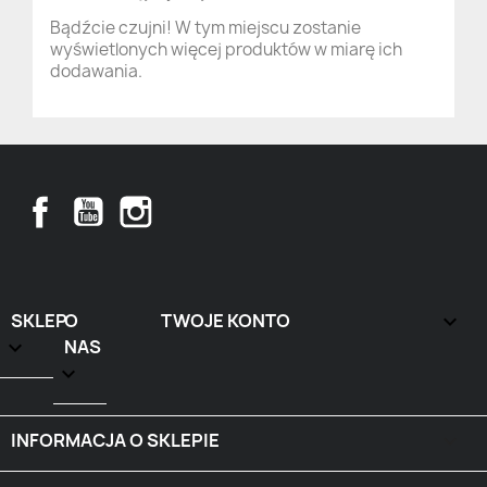
Bądźcie czujni! W tym miejscu zostanie
wyświetlonych więcej produktów w miarę ich
dodawania.
Facebook
YouTube
Instagram
SKLEP
O
TWOJE KONTO


NAS

INFORMACJA O SKLEPIE
keyboard_arrow_down