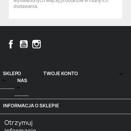
wyświetlonych więcej produktów w miarę ich
dodawania.
Facebook
YouTube
Instagram
SKLEP
O
TWOJE KONTO


NAS

INFORMACJA O SKLEPIE
keyboard_arrow_down
Otrzymuj
informację