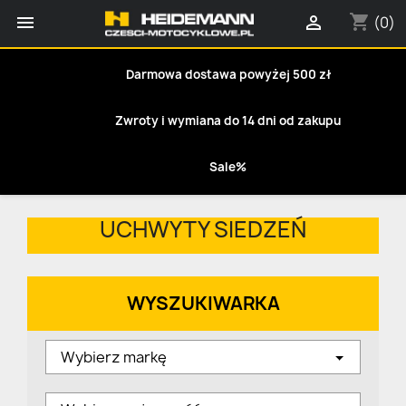
shopping_cart


(0)
Darmowa dostawa powyżej 500 zł
Zwroty i wymiana do 14 dni od zakupu
Sale%
UCHWYTY SIEDZEŃ
WYSZUKIWARKA
Wybierz markę