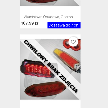
Aluminiowa Obudowa, Czarna,...
107,99 zł
Dostawa do 7 dni
favorite_border