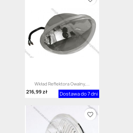
Wkład Reflektora Owalny,...
216,99 zł
Dostawa do 7 dni
favorite_border