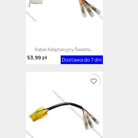
Kabel Adaptacyjny Światła...
53,99 zł
Dostawa do 7 dni
favorite_border