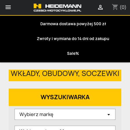
shopping_cart


(0)
Darmowa dostawa powyżej 500 zł
Zwroty i wymiana do 14 dni od zakupu
Sale%
WKŁADY, OBUDOWY, SOCZEWKI
WYSZUKIWARKA
Wybierz markę