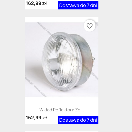
162,99 zł
Dostawa do 7 dni
favorite_border
Wkład Reflektora Ze...
162,99 zł
Dostawa do 7 dni