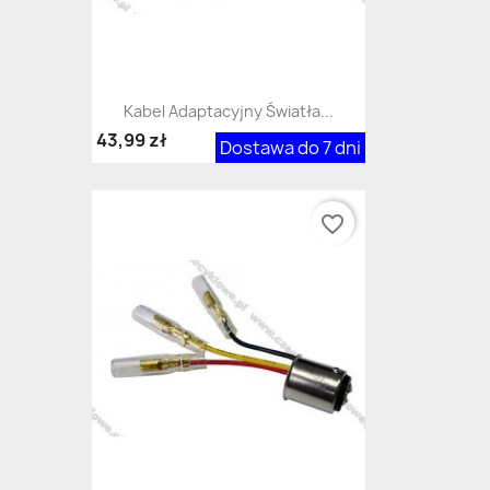
Kabel Adaptacyjny Światła...
43,99 zł
Dostawa do 7 dni
favorite_border