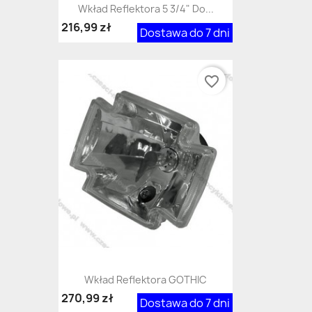
Wkład Reflektora 5 3/4" Do...
216,99 zł
Dostawa do 7 dni
favorite_border
Wkład Reflektora GOTHIC
270,99 zł
Dostawa do 7 dni