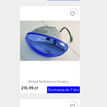
favorite_border
Wkład Reflektora Owalny,...
216,99 zł
Dostawa do 7 dni
favorite_border