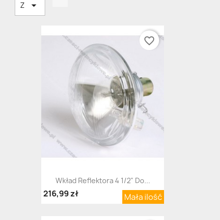

Z
favorite_border
Wkład Reflektora 4 1/2" Do...
216,99 zł
Mała ilość