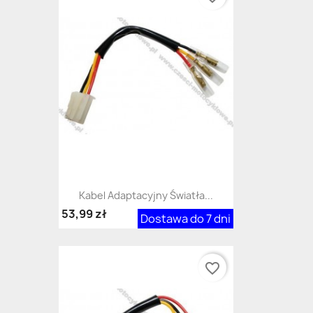
Kabel Adaptacyjny Światła...
53,99 zł
Dostawa do 7 dni
favorite_border