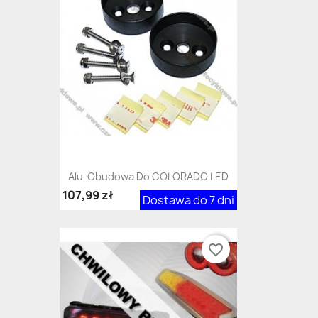
Alu-Obudowa Do COLORADO LED
107,99 zł
Dostawa do 7 dni
favorite_border