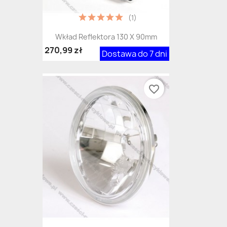
(1)
Wkład Reflektora 130 X 90mm
270,99 zł
Dostawa do 7 dni
favorite_border