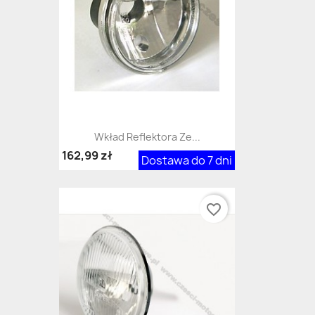
Wkład Reflektora Ze...
162,99 zł
Dostawa do 7 dni
favorite_border