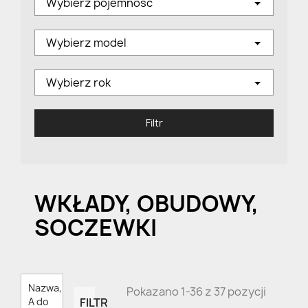
Wybierz pojemność
Wybierz model
Wybierz rok
Filtr
WKŁADY, OBUDOWY,
SOCZEWKI
Nazwa,
Pokazano 1-36 z 37 pozycji
FILTR
A do