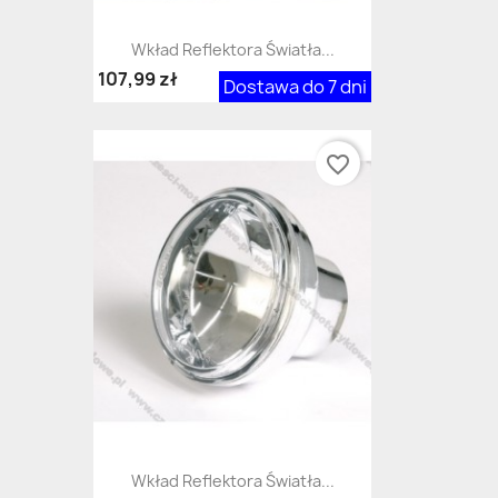
Wkład Reflektora Światła...
107,99 zł
Dostawa do 7 dni
favorite_border
Wkład Reflektora Światła...