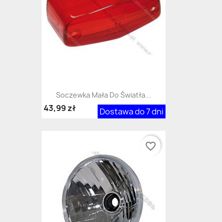
Soczewka Mała Do Światła...
43,99 zł
Dostawa do 7 dni
favorite_border