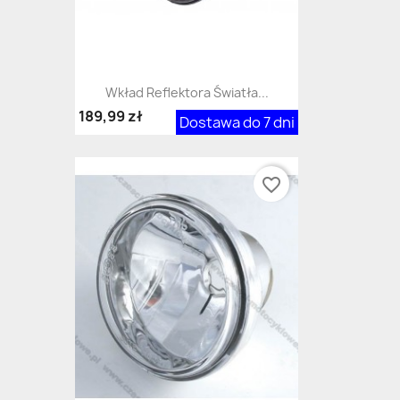
Wkład Reflektora Światła...
189,99 zł
Dostawa do 7 dni
favorite_border