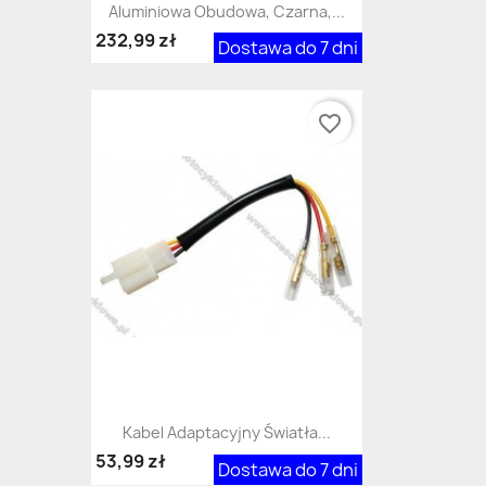
Aluminiowa Obudowa, Czarna,...
232,99 zł
Dostawa do 7 dni
favorite_border
Kabel Adaptacyjny Światła...
53,99 zł
Dostawa do 7 dni