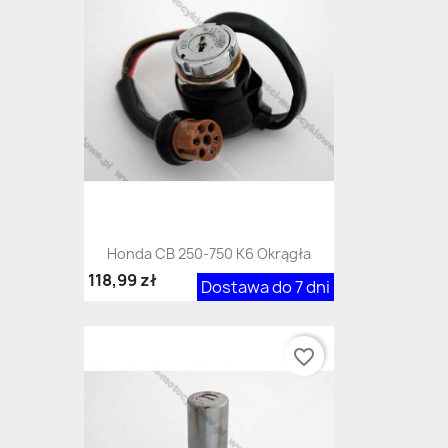
Honda CB 250-750 K6 Okrągła
118,99 zł
Dostawa do 7 dni
favorite_border