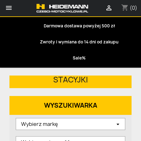
shopping_cart


(0)
Darmowa dostawa powyżej 500 zł
Zwroty i wymiana do 14 dni od zakupu
Sale%
STACYJKI
WYSZUKIWARKA
Wybierz markę