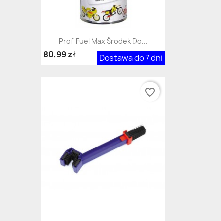
Profi Fuel Max Środek Do...
80,99 zł
Dostawa do 7 dni
favorite_border