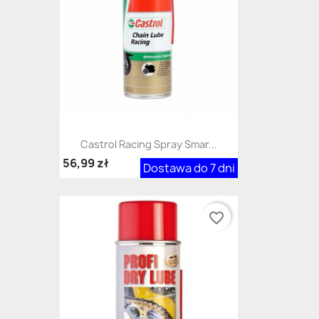
Castrol Racing Spray Smar...
56,99 zł
Dostawa do 7 dni
favorite_border