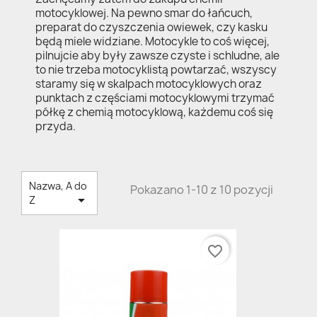
motocyklowej. Na pewno smar do łańcuch,
preparat do czyszczenia owiewek, czy kasku
będą miele widziane. Motocykle to coś więcej,
pilnujcie aby były zawsze czyste i schludne, ale
to nie trzeba motocyklistą powtarzać, wszyscy
staramy się w skalpach motocyklowych oraz
punktach z częściami motocyklowymi trzymać
półkę z chemią motocyklową, każdemu coś się
przyda.
Nazwa, A do
Pokazano 1-10 z 10 pozycji

Z
favorite_border