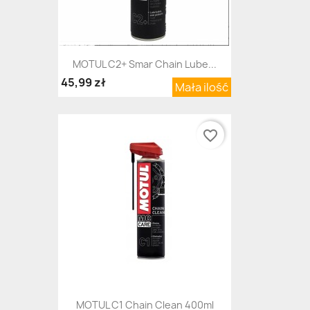
MOTUL C2+ Smar Chain Lube...
45,99 zł
Mała ilość
favorite_border
MOTUL C1 Chain Clean 400ml