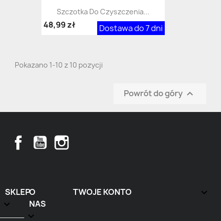
Szczotka Do Czyszczenia...
48,99 zł
Dostawa do 7 dni
Pokazano 1-10 z 10 pozycji
Powrót do góry

Facebook
YouTube
Instagram
SKLEP
O
TWOJE KONTO


NAS
