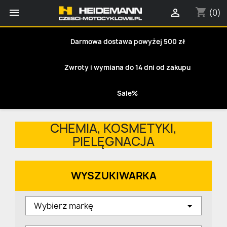
shopping_cart


(0)
Darmowa dostawa powyżej 500 zł
Zwroty i wymiana do 14 dni od zakupu
Sale%
CHEMIA, KOSMETYKI,
PIELĘGNACJA
WYSZUKIWARKA
Wybierz markę