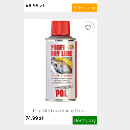
48,99 zł
Mała ilość
favorite_border
Profi Dry Lube Suchy Smar...
74,99 zł
Dostępny