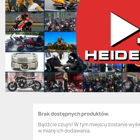

Brak dostępnych produktów.
Bądźcie czujni! W tym miejscu zostanie wyś
w miarę ich dodawania.