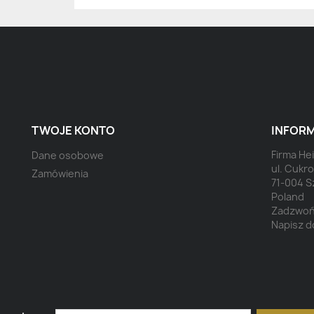
TWOJE KONTO
INFORM
Firma H
Dane osobowe
ul. Cukr
Zamówienia
71-004 S
Poland
Zadzwoń
Napisz d