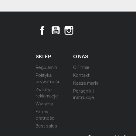
Facebook
YouTube
Instagram
SKLEP
O NAS
Regulamin
O Firmie
Polityka
Kontakt
prywatności
Nasze marki
Zwroty i
Poradniki i
reklamacje
instrukcje
Wysyłka
Formy
płatności
Best sales