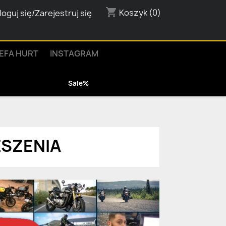
shopping_cart
Koszyk
(0)
loguj się/Zarejestruj się
EFA HURT
INSTAGRAM
Sale%
ESZENIA