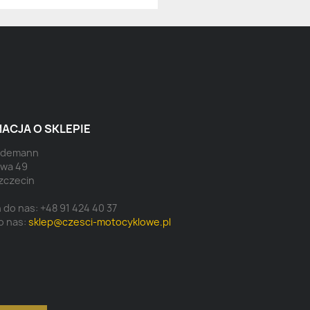
ACJA O SKLEPIE
eidemann
owa 49
zczecin
 do nas:
+48 91 424 40 37
o nas:
sklep@czesci-motocyklowe.pl