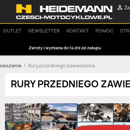

Za
OUTLET
NEWSLETTER
KONTAKT
POMOC
STR
Zwroty i wymiana do 14 dni od zakupu
wieszenie
Rury przedniego zawieszenia
RURY PRZEDNIEGO ZAWI