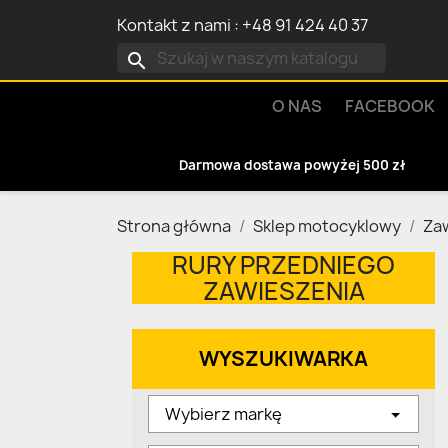
Kontakt z nami
:
+48 91 424 40 37
search
O NAS
FACEBOOK
Darmowa dostawa powyżej 500 zł
Strona główna
Sklep motocyklowy
Za
RURY PRZEDNIEGO
ZAWIESZENIA
WYSZUKIWARKA
Wybierz markę