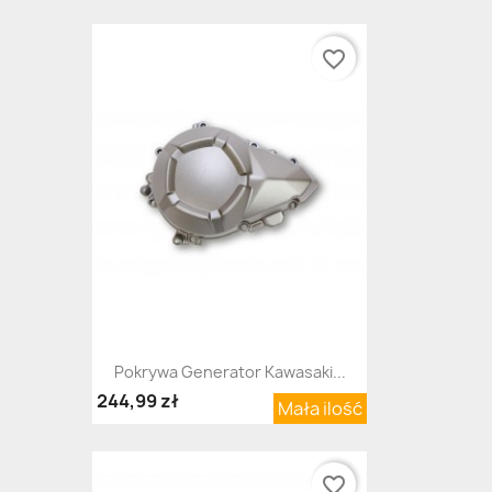
favorite_border
Pokrywa Generator Kawasaki...
244,99 zł
Mała ilość
favorite_border