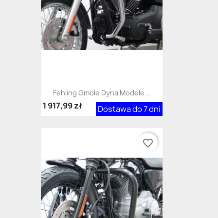
Fehling Gmole Dyna Modele...
1 917,99 zł
Dostawa do 7 dni
favorite_border