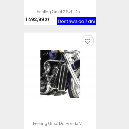
Fehling Gmol 2 Szt. Do...
1 492,99 zł
Dostawa do 7 dni
favorite_border
Fehling Gmol Do Honda VT...