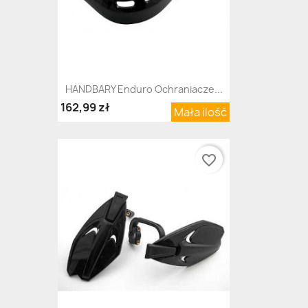
HANDBARY Enduro Ochraniacze...
162,99 zł
Mała ilość
favorite_border