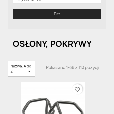
Filtr
OSŁONY, POKRYWY
Nazwa, A do
Pokazano 1-36 z 113 pozycji

Z
favorite_border