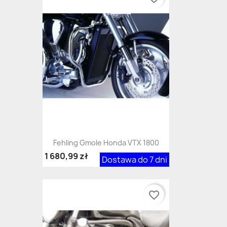
Fehling Gmole Honda VTX 1800
1 680,99 zł
Dostawa do 7 dni
favorite_border