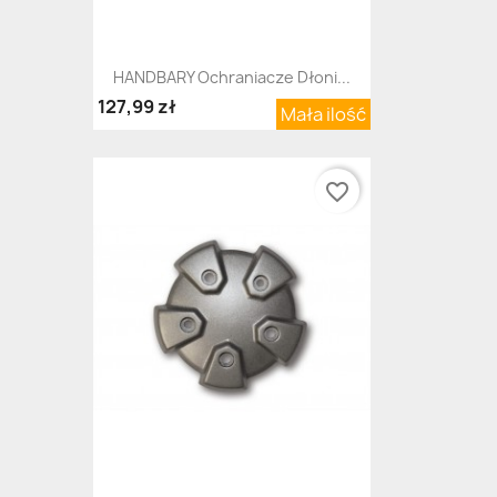
HANDBARY Ochraniacze Dłoni...
127,99 zł
Mała ilość
favorite_border