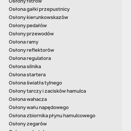
Osłony filtrów
Osłona gałki przepustnicy
Osłony kierunkowskazów
Osłony pedałów
Osłony przewodów
Osłona ramy
Osłony reflektorów
Osłona regulatora
Osłona silnika
Osłona startera
Osłona światła tylnego
Osłony tarczy i zacisków hamulca
Osłona wahacza
Osłony wału napędowego
Osłona zbiornika płynu hamulcowego
Osłony zegarów