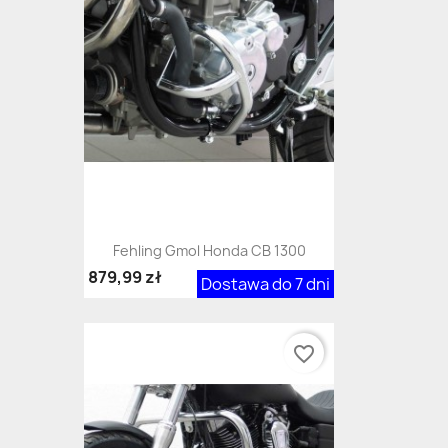
Fehling Gmol Honda CB 1300
879,99 zł
Dostawa do 7 dni
favorite_border