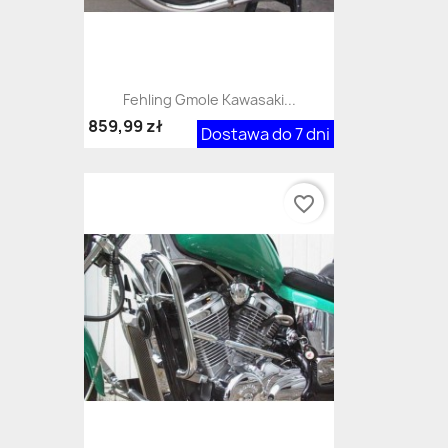
Fehling Gmole Kawasaki...
859,99 zł
Dostawa do 7 dni
favorite_border