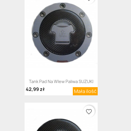
Tank Pad Na Wlew Paliwa SUZUKI
42,99 zł
Mała ilość
favorite_border