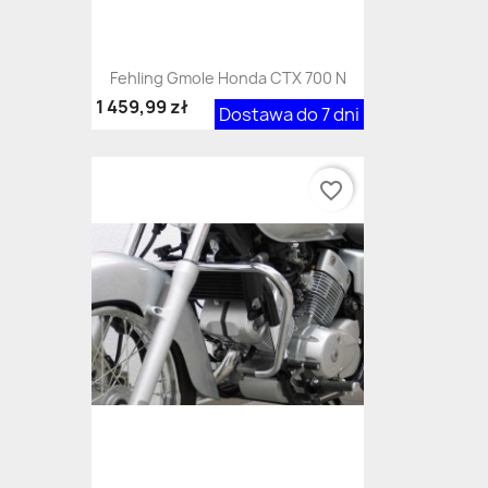
Fehling Gmole Honda CTX 700 N
1 459,99 zł
Dostawa do 7 dni
favorite_border