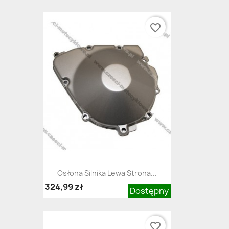
favorite_border
Osłona Silnika Lewa Strona...
324,99 zł
Dostępny
favorite_border