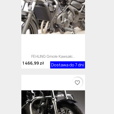
FEHLING Gmole Kawsaki...
1 466,99 zł
Dostawa do 7 dni
favorite_border