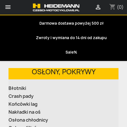
shopping_cart


(0)
Darmowa dostawa powyżej 500 zł
Zwroty i wymiana do 14 dni od zakupu
Sale%
OSŁONY, POKRYWY
Błotniki
Crash pady
Końcówki lag
Nakładki na oś
Osłona chłodnicy