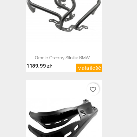
Gmole Osłony Silnika BMW...
1 189,99 zł
Mała ilość
favorite_border