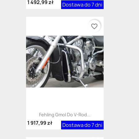
1 492,99 zł
Dostawa do 7 dni
favorite_border
Fehling Gmol Do V-Rod...
1 917,99 zł
Dostawa do 7 dni