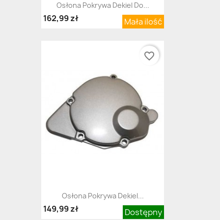
Osłona Pokrywa Dekiel Do...
162,99 zł
Mała ilość
favorite_border
Osłona Pokrywa Dekiel...
149,99 zł
Dostępny