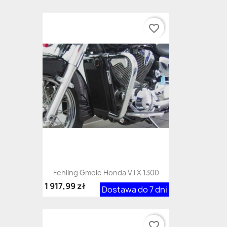
favorite_border
Fehling Gmole Honda VTX 1300
1 917,99 zł
Dostawa do 7 dni
favorite_border