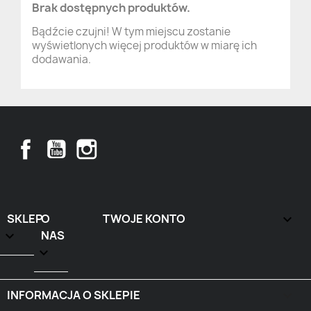
Brak dostępnych produktów.
Bądźcie czujni! W tym miejscu zostanie
wyświetlonych więcej produktów w miarę ich
dodawania.
Facebook
YouTube
Instagram
SKLEP
O
TWOJE KONTO


NAS

INFORMACJA O SKLEPIE
keyboard_arrow_down