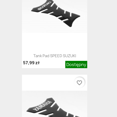
Tank Pad SPEED SUZUKI
57,99 zł
Dostępny
favorite_border