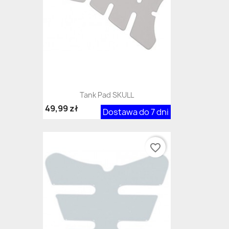
Tank Pad SKULL
49,99 zł
Dostawa do 7 dni
favorite_border