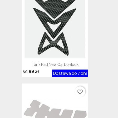
Tank Pad New Carbonlook
61,99 zł
Dostawa do 7 dni
favorite_border