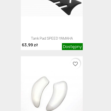
Tank Pad SPEED YAMAHA
63,99 zł
Dostępny
favorite_border