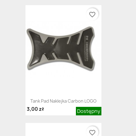
favorite_border
Tank Pad Naklejka Carbon LOGO
3,00 zł
Dostępny
favorite_border