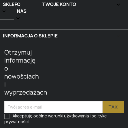
SKLEP
O
TWOJE KONTO


NAS

INFORMACJA O SKLEPIE
keyboard_arrow_down
Otrzymuj
informację
o
nowościach
i
wyprzedażach
Akceptuję ogólne warunki użytkowania i politykę
prywatności