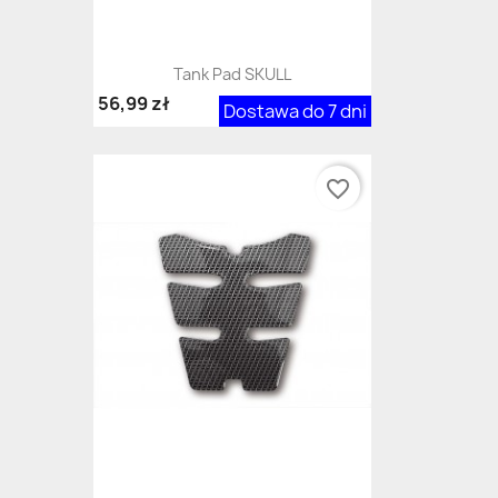
Tank Pad SKULL
56,99 zł
Dostawa do 7 dni
favorite_border