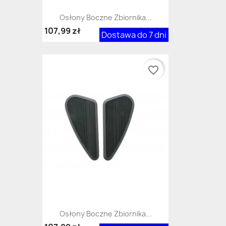
Osłony Boczne Zbiornika...
107,99 zł
Dostawa do 7 dni
favorite_border
Osłony Boczne Zbiornika...