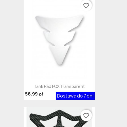
favorite_border
Tank Pad FOX Transparent
56,99 zł
Dostawa do 7 dni
favorite_border