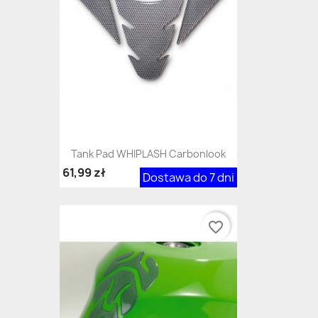
Tank Pad WHIPLASH Carbonlook
61,99 zł
Dostawa do 7 dni
favorite_border