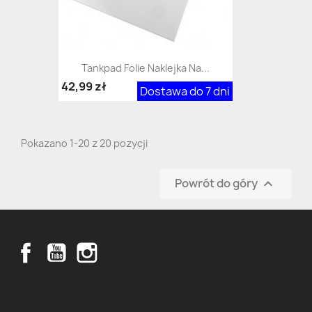
Tankpad Folie Naklejka Na...
42,99 zł
Dostawa do 7 dni
Pokazano 1-20 z 20 pozycji
Powrót do góry

Facebook
YouTube
Instagram