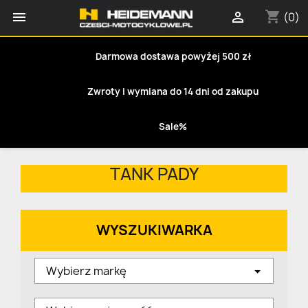
shopping_cart


(0)
Darmowa dostawa powyżej 500 zł
Zwroty i wymiana do 14 dni od zakupu
Sale%
TANK PADY
WYSZUKIWARKA
Wybierz markę