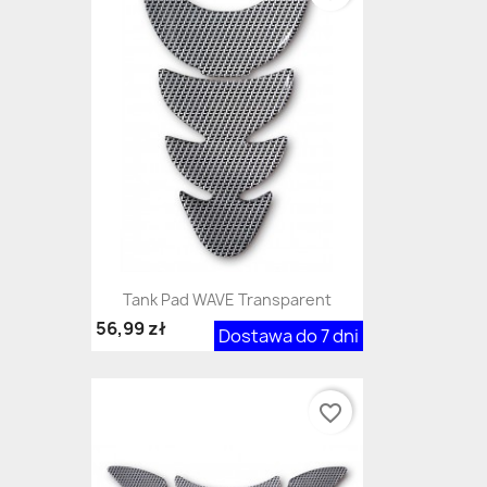
Tank Pad WAVE Transparent
56,99 zł
Dostawa do 7 dni
favorite_border