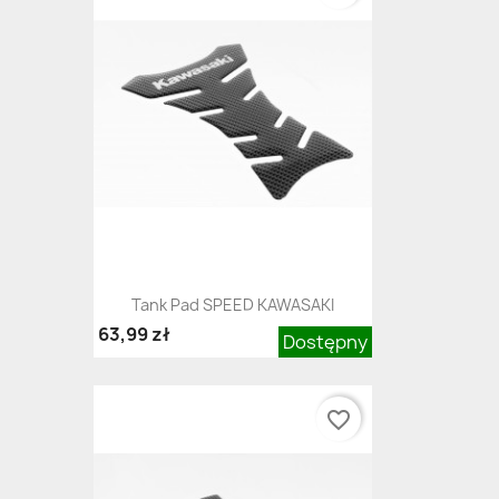
Tank Pad SPEED KAWASAKI
63,99 zł
Dostępny
favorite_border