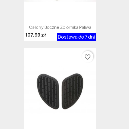
Osłony Boczne Zbiornika Paliwa
107,99 zł
Dostawa do 7 dni
favorite_border