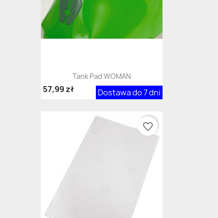
Tank Pad WOMAN
57,99 zł
Dostawa do 7 dni
favorite_border