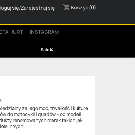
shopping_cart
Koszyk
(0)
loguj się/Zarejestruj się
EFA HURT
INSTAGRAM
Sale%
a
edzialny za jego moc, trwałość i kulturę
rów do motocykli i quadów – od modeli
dukty renomowanych marek takich jak
iele innych.