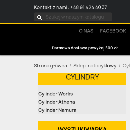
Kontakt z nami
:
+48 91 424 40 37
search
O NAS
FACEBOOK
Darmowa dostawa powyżej 500 zł
Strona główna
Sklep motocyklowy
Cyl
CYLINDRY
Cylinder Works
Cylinder Athena
Cylinder Namura
WYSZUKIWARKA