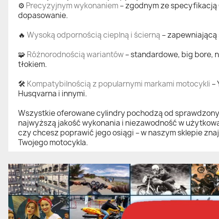
⚙️
Precyzyjnym wykonaniem
– zgodnym ze specyfikacją
dopasowanie.
🔥
Wysoką odpornością cieplną i ścierną
– zapewniającą 
🧩
Różnorodnością wariantów
– standardowe, big bore, 
tłokiem.
🛠️
Kompatybilnością z popularnymi markami motocykli
– 
Husqvarna i innymi.
Wszystkie oferowane cylindry pochodzą od sprawdzony
najwyższą jakość wykonania i niezawodność w użytkowani
czy chcesz poprawić jego osiągi – w naszym sklepie zna
Twojego motocykla.