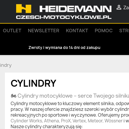

Za
OUTLET
NEWSLETTER
KONTAKT
POMOC
STR
Zwroty i wymiana do 14 dni od zakupu
indry
CYLINDRY
🏍️
Cylindry motocyklowe – serce Twojego silnik
Cylindry motocyklowe to kluczowy element silnika, odpowi
pracy. W naszej ofercie znajdziesz szeroki wybór cylind
rekreacyjnych po sportowe i wyczynowe. Oferujemy pro
Cylinder Works, Athena, ProX, Vertex, Meteor, Wössner
i w
Nasze cylindry charakteryzują się: