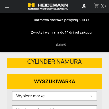
shopping_cart


(0)
Darmowa dostawa powyżej 500 zł
Zwroty i wymiana do 14 dni od zakupu
Sale%
CYLINDER NAMURA
WYSZUKIWARKA
Wybierz markę