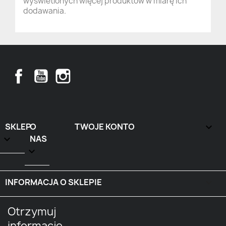
wyświetlonych więcej produktów w miarę ich
dodawania.
Facebook
YouTube
Instagram
SKLEP
O
TWOJE KONTO


NAS

INFORMACJA O SKLEPIE
keyboard_arrow_down
Otrzymuj
informację